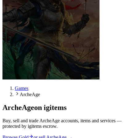
Games
ArcheAge
ArcheAge
on igitems
Buy, sell and trade ArcheAge accounts, items and services —
protected by igitems escrow.
Browse Gold
or sell
ArcheAge
→