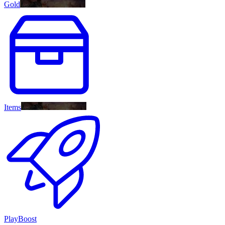
Gold
Items
PlayBoost