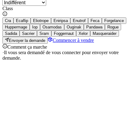
Class
Cra
Ecaflip
Eliotrope
Eniripsa
Enutrof
Feca
Forgelance
Huppermage
Iop
Osamodas
Ouginak
Pandawa
Rogue
Sadida
Sacrier
Sram
Foggernaut
Xelor
Masqueraider
Commencer à vendre
Envoyer la demande
Comment ça marche
·
Il vous sera demandé de vous connecter pour envoyer votre
demande.