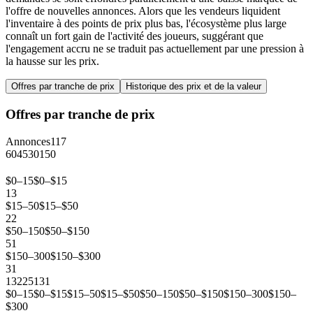
l'offre de nouvelles annonces. Alors que les vendeurs liquident
l'inventaire à des points de prix plus bas, l'écosystème plus large
connaît un fort gain de l'activité des joueurs, suggérant que
l'engagement accru ne se traduit pas actuellement par une pression à
la hausse sur les prix.
Offres par tranche de prix
Historique des prix et de la valeur
Offres par tranche de prix
Annonces
117
60
45
30
15
0
$0–15
$0–$15
13
$15–50
$15–$50
22
$50–150
$50–$150
51
$150–300
$150–$300
31
13
22
51
31
$0–15
$0–$15
$15–50
$15–$50
$50–150
$50–$150
$150–300
$150–
$300