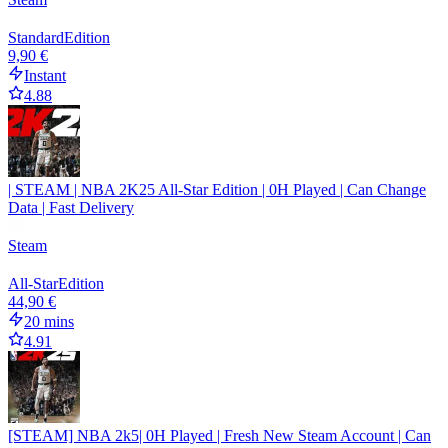
Standard
Edition
9,90 €
Instant
4.88
| STEAM | NBA 2K25 All-Star Edition | 0H Played | Can Change
Data | Fast Delivery
Steam
All-Star
Edition
44,90 €
20 mins
4.91
[STEAM] NBA 2k5| 0H Played | Fresh New Steam Account | Can