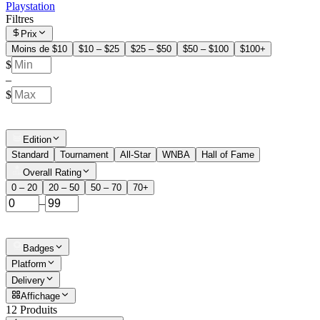
Playstation
Filtres
Prix
Moins de $10
$10 – $25
$25 – $50
$50 – $100
$100+
$
–
$
Edition
Standard
Tournament
All-Star
WNBA
Hall of Fame
Overall Rating
0 – 20
20 – 50
50 – 70
70+
–
Badges
Platform
Delivery
Affichage
12 Produits