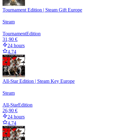
Tournament Edition | Steam Gift Europe
Steam
Tournament
Edition
31,90 €
24 hours
4.74
All-Star Edition | Steam Key Europe
Steam
All-Star
Edition
26,90 €
24 hours
4.74