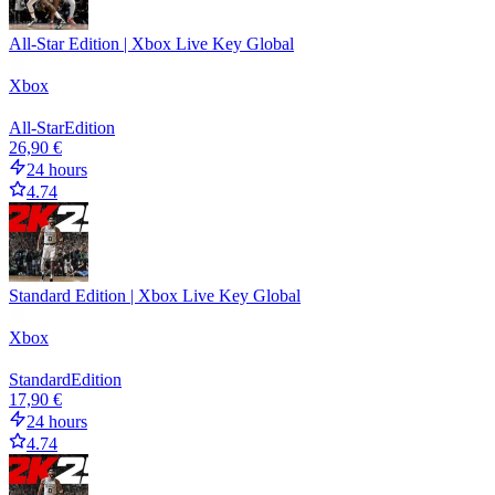
All-Star Edition | Xbox Live Key Global
Xbox
All-Star
Edition
26,90 €
24 hours
4.74
Standard Edition | Xbox Live Key Global
Xbox
Standard
Edition
17,90 €
24 hours
4.74