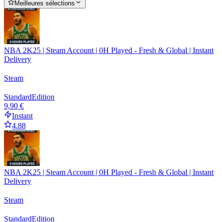
Meilleures sélections
NBA 2K25 | Steam Account | 0H Played - Fresh & Global | Instant
Delivery
Steam
Standard
Edition
9,90 €
Instant
4.88
NBA 2K25 | Steam Account | 0H Played - Fresh & Global | Instant
Delivery
Steam
Standard
Edition