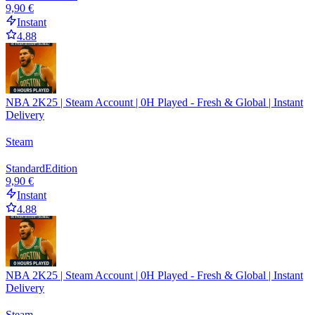
9,90 €
Instant
4.88
NBA 2K25 | Steam Account | 0H Played - Fresh & Global | Instant
Delivery
Steam
Standard
Edition
9,90 €
Instant
4.88
NBA 2K25 | Steam Account | 0H Played - Fresh & Global | Instant
Delivery
Steam