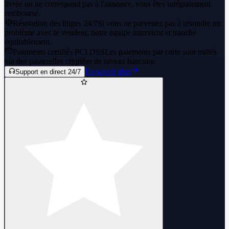
livrée ou ne correspond pas à l'annonce, vous êtes intégralement
remboursé.
Résolution des litiges 24/7
Si vous ne parvenez pas à résoudre un
problème avec le vendeur, notre équipe intervient et tranche
équitablement.
Paiements certifiés PCI DSS
Les paiements par carte sont traités
via des passerelles cryptées de niveau bancaire.
En savoir plus
Support en direct 24/7