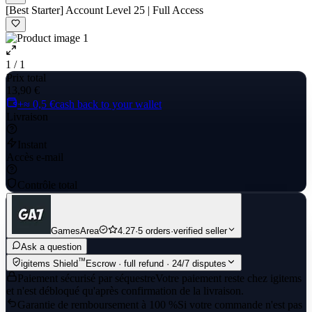
[Best Starter] Account Level 25 | Full Access
1 / 1
Prix total
13,90 €
+≈ 0,5 €
cash back to your wallet
Livraison
Instant
Accès e-mail
Contrôle total
GamesArea
4.27
·
5 orders
·
verified seller
Ask a question
™
igitems Shield
Escrow · full refund · 24/7 disputes
Paiement sécurisé par séquestre
Votre paiement reste chez igitems
et n'est débloqué qu'après confirmation de la livraison.
Garantie de remboursement à 100 %
Si votre commande n'est pas