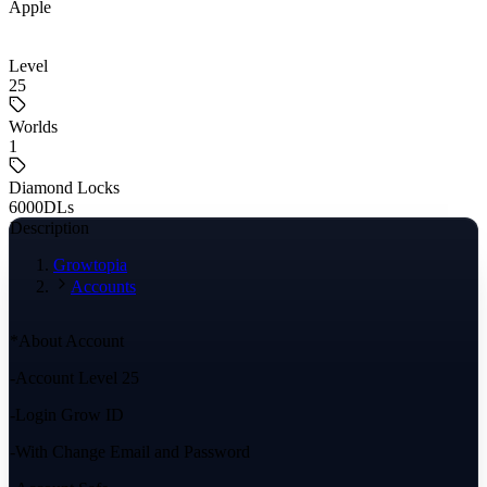
Apple
Level
25
Worlds
1
Diamond Locks
6000
DLs
Description
Growtopia
Accounts
*About Account
-Account Level 25
-Login Grow ID
-With Change Email and Password