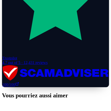
Trustpilot
4.7
out of 5 ·
12,431
reviews
100
/100
Vous pourriez aussi aimer