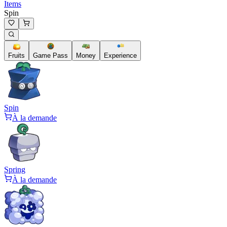
Items
Spin
Fruits
Game Pass
Money
Experience
Spin
À la demande
Spring
À la demande