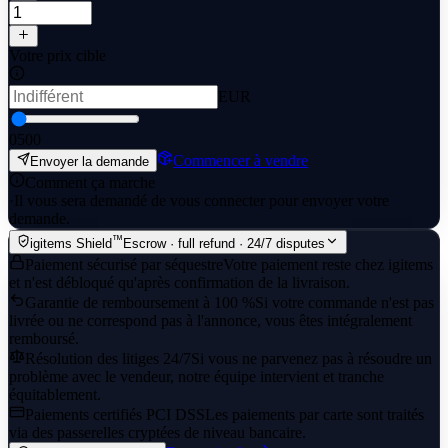
Votre prix cible
EUR
0
500
Commencer à vendre
Envoyer la demande
Comment ça marche
·
Il vous sera demandé de vous connecter pour envoyer votre
demande.
™
igitems Shield
Escrow · full refund · 24/7 disputes
Paiement sécurisé par séquestre
Votre paiement reste chez igitems
et n'est débloqué qu'après confirmation de la livraison.
Garantie de remboursement à 100 %
Si votre commande n'est pas
livrée ou ne correspond pas à l'annonce, vous êtes intégralement
remboursé.
Résolution des litiges 24/7
Si vous ne parvenez pas à résoudre un
problème avec le vendeur, notre équipe intervient et tranche
équitablement.
Paiements certifiés PCI DSS
Les paiements par carte sont traités
via des passerelles cryptées de niveau bancaire.