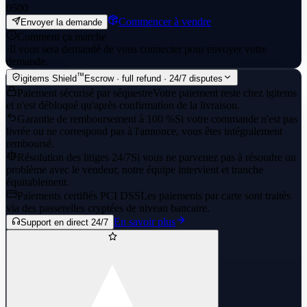
0
500
Commencer à vendre
Envoyer la demande
Comment ça marche
·
Il vous sera demandé de vous connecter pour envoyer votre
demande.
™
igitems Shield
Escrow · full refund · 24/7 disputes
Paiement sécurisé par séquestre
Votre paiement reste chez igitems
et n'est débloqué qu'après confirmation de la livraison.
Garantie de remboursement à 100 %
Si votre commande n'est pas
livrée ou ne correspond pas à l'annonce, vous êtes intégralement
remboursé.
Résolution des litiges 24/7
Si vous ne parvenez pas à résoudre un
problème avec le vendeur, notre équipe intervient et tranche
équitablement.
Paiements certifiés PCI DSS
Les paiements par carte sont traités
via des passerelles cryptées de niveau bancaire.
En savoir plus
Support en direct 24/7