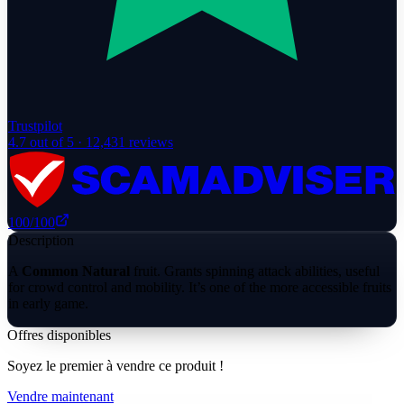
Trustpilot
4.7
out of 5 ·
12,431
reviews
100
/100
Description
A
Common Natural
fruit. Grants spinning attack abilities, useful
for crowd control and mobility. It’s one of the more accessible fruits
in early game.
Offres disponibles
Soyez le premier à vendre ce produit !
Vendre maintenant