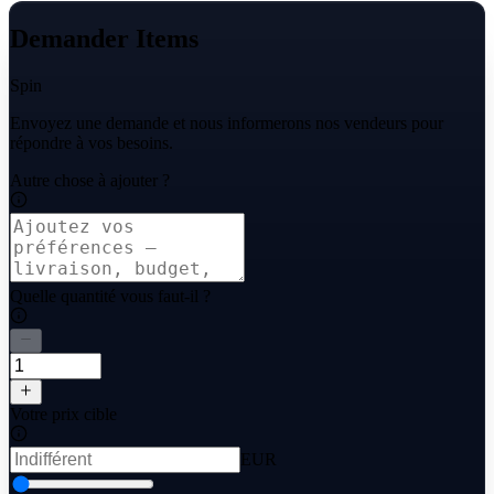
Demander Items
Spin
Envoyez une demande et nous informerons nos vendeurs pour
répondre à vos besoins.
Autre chose à ajouter ?
Quelle quantité vous faut-il ?
Votre prix cible
EUR