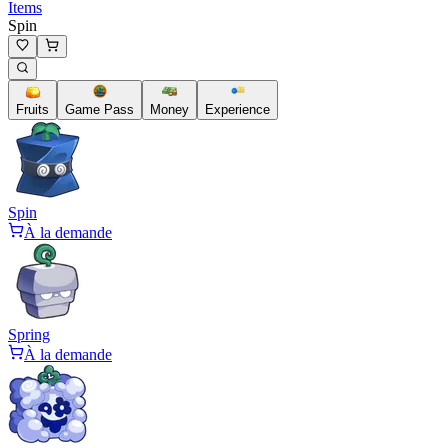
Items
Spin
Fruits
Game Pass
Money
Experience
Spin
À la demande
Spring
À la demande