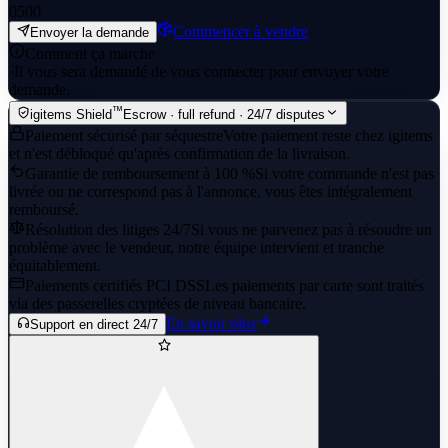
0
500
Commencer à vendre
Envoyer la demande
Comment ça marche
·
Il vous sera demandé de vous connecter pour envoyer votre
demande.
™
igitems Shield
Escrow · full refund · 24/7 disputes
Paiement sécurisé par séquestre
Votre paiement reste chez igitems
et n'est débloqué qu'après confirmation de la livraison.
Garantie de remboursement à 100 %
Si votre commande n'est pas
livrée ou ne correspond pas à l'annonce, vous êtes intégralement
remboursé.
Résolution des litiges 24/7
Si vous ne parvenez pas à résoudre un
problème avec le vendeur, notre équipe intervient et tranche
équitablement.
Paiements certifiés PCI DSS
Les paiements par carte sont traités
via des passerelles cryptées de niveau bancaire.
En savoir plus
Support en direct 24/7