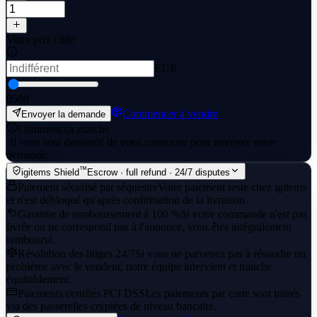
Votre prix cible
EUR
0
500
Commencer à vendre
Envoyer la demande
Comment ça marche
·
Il vous sera demandé de vous connecter pour envoyer votre
demande.
™
igitems Shield
Escrow · full refund · 24/7 disputes
Paiement sécurisé par séquestre
Votre paiement reste chez igitems
et n'est débloqué qu'après confirmation de la livraison.
Garantie de remboursement à 100 %
Si votre commande n'est pas
livrée ou ne correspond pas à l'annonce, vous êtes intégralement
remboursé.
Résolution des litiges 24/7
Si vous ne parvenez pas à résoudre un
problème avec le vendeur, notre équipe intervient et tranche
équitablement.
Paiements certifiés PCI DSS
Les paiements par carte sont traités
via des passerelles cryptées de niveau bancaire.