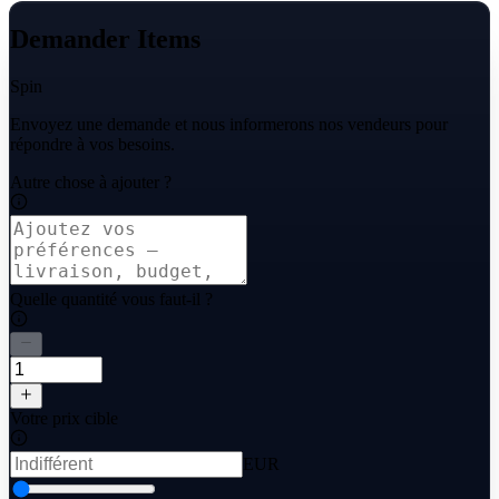
Demander Items
Spin
Envoyez une demande et nous informerons nos vendeurs pour
répondre à vos besoins.
Autre chose à ajouter ?
Quelle quantité vous faut-il ?
Votre prix cible
EUR