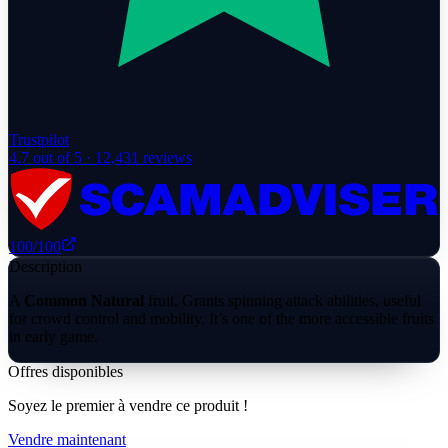
Trustpilot
4.7
out of 5 ·
12,431
reviews
100
/100
Description
A
Common Natural
fruit. Grants spinning attack abilities, useful
for crowd control and mobility. It’s one of the more accessible fruits
in early game.
Offres disponibles
Soyez le premier à vendre ce produit !
Vendre maintenant