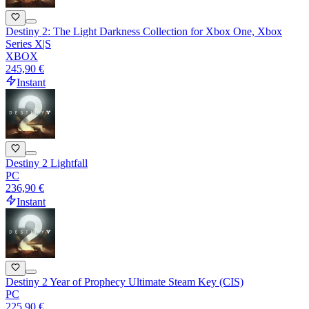
Destiny 2: The Light Darkness Collection for Xbox One, Xbox
Series X|S
XBOX
245,90 €
Instant
Destiny 2 Lightfall
PC
236,90 €
Instant
Destiny 2 Year of Prophecy Ultimate Steam Key (CIS)
PC
225,90 €