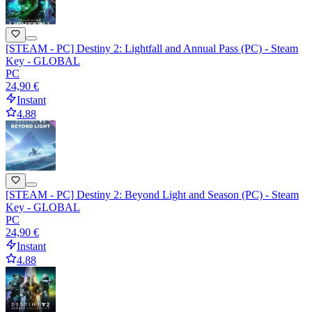
[STEAM - PC] Destiny 2: Lightfall and Annual Pass (PC) - Steam
Key - GLOBAL
PC
24,90 €
Instant
4.88
[STEAM - PC] Destiny 2: Beyond Light and Season (PC) - Steam
Key - GLOBAL
PC
24,90 €
Instant
4.88