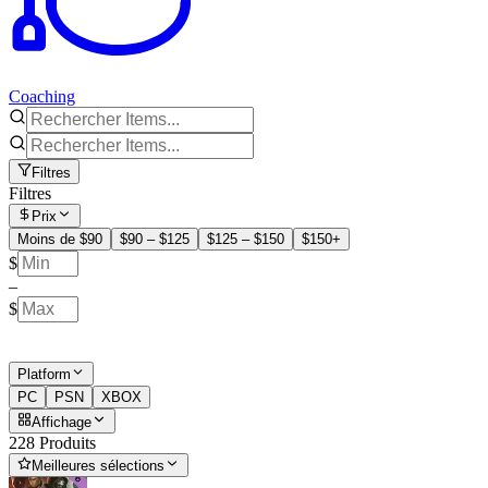
Coaching
Filtres
Filtres
Prix
Moins de $90
$90 – $125
$125 – $150
$150+
$
–
$
Platform
PC
PSN
XBOX
Affichage
228 Produits
Meilleures sélections