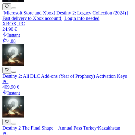
[Microsoft Store and Xbox] Destiny 2: Legacy Collection (2024) |
Fast delivery to Xbox account! | Login info needed
XBOX, PC
24,90 €
Instant
4.88
Destiny 2: All DLC Add-ons (Year of Prophecy) Activation Keys
PC
409,90 €
Instant
Destiny 2 The Final Shape + Annual Pass Turkey/Kazakhstan
PC