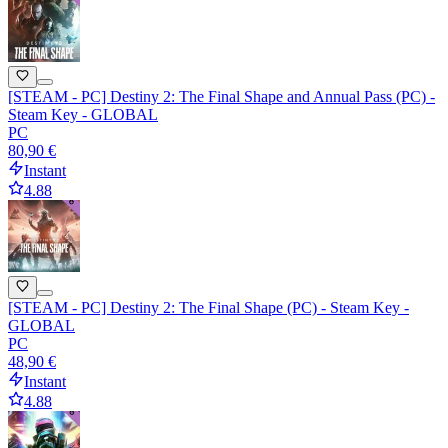
[STEAM - PC] Destiny 2: The Final Shape and Annual Pass (PC) -
Steam Key - GLOBAL
PC
80,90 €
Instant
4.88
[STEAM - PC] Destiny 2: The Final Shape (PC) - Steam Key -
GLOBAL
PC
48,90 €
Instant
4.88