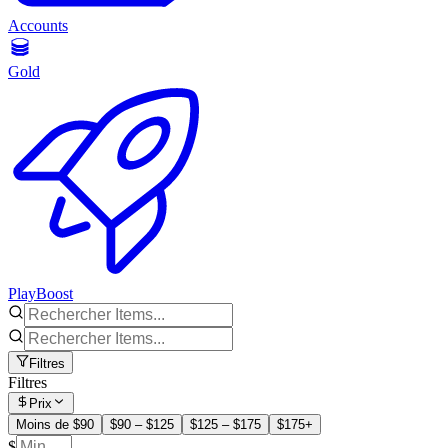
Accounts
Gold
PlayBoost
Filtres
Filtres
Prix
Moins de $90
$90 – $125
$125 – $175
$175+
$