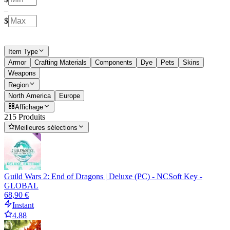
–
$
Item Type
Armor
Crafting Materials
Components
Dye
Pets
Skins
Weapons
Region
North America
Europe
Affichage
215 Produits
Meilleures sélections
Guild Wars 2: End of Dragons | Deluxe (PC) - NCSoft Key -
GLOBAL
68,90 €
Instant
4.88