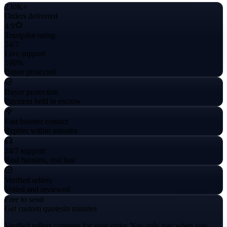
230K+
Orders delivered
4.9
Trustpilot rating
24/7
Live support
100%
Buyer protected
Buyer protection
Payment held in escrow
Fast booster contact
Replies within minutes
24/7 support
Real humans, real fast
Verified sellers
Vetted and reviewed
Free to send
Get custom quotes
in minutes
Verified sellers compete for your order. You only pay when you