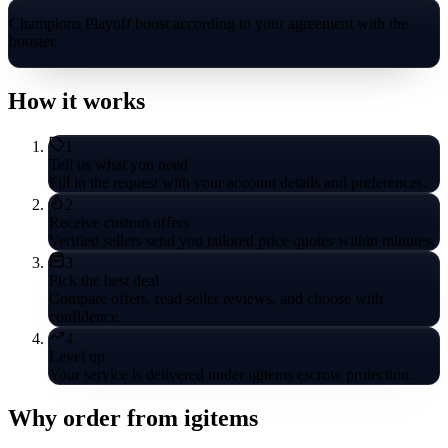
Champions Playoff boost according to your agreement with the
booster.
How it works
1
Tell us what you need
Fill in the request with your account details and preferences.
2
Receive custom offers
Verified sellers send you tailored price quotes within minutes.
3
Pick the best deal
Compare offers, read seller reviews, and choose with
confidence.
4
Level up
Your service is delivered under igitems escrow protection.
Why order from igitems