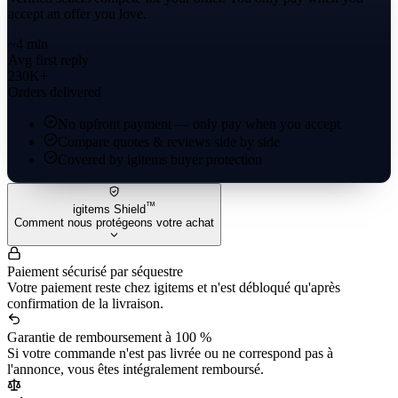
accept an offer you love.
~4 min
Avg first reply
230K+
Orders delivered
No upfront payment — only pay when you accept
Compare quotes & reviews side by side
Covered by igitems buyer protection
™
igitems Shield
Comment nous protégeons votre achat
Paiement sécurisé par séquestre
Votre paiement reste chez igitems et n'est débloqué qu'après
confirmation de la livraison.
Garantie de remboursement à 100 %
Si votre commande n'est pas livrée ou ne correspond pas à
l'annonce, vous êtes intégralement remboursé.