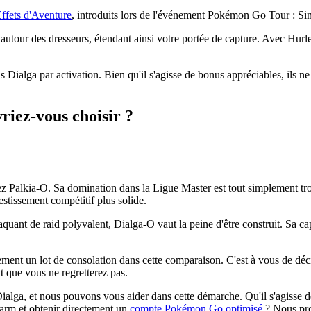
ffets d'Aventure
, introduits lors de l'événement Pokémon Go Tour : Si
autour des dresseurs, étendant ainsi votre portée de capture. Avec Hurle
 Dialga par activation. Bien qu'il s'agisse de bonus appréciables, ils ne
riez-vous choisir ?
z Palkia-O. Sa domination dans la Ligue Master est tout simplement tro
estissement compétitif plus solide.
quant de raid polyvalent, Dialga-O vaut la peine d'être construit. Sa ca
ement un lot de consolation dans cette comparaison. C'est à vous de dé
t que vous ne regretterez pas.
t Dialga, et nous pouvons vous aider dans cette démarche. Qu'il s'agisse 
 farm et obtenir directement un
compte Pokémon Go optimisé
? Nous pro