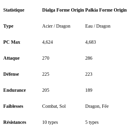
Statistique
Dialga Forme Origin
Palkia Forme Origin
Type
Acier / Dragon
Eau / Dragon
PC Max
4,624
4,683
Attaque
270
286
Défense
225
223
Endurance
205
189
Faiblesses
Combat, Sol
Dragon, Fée
Résistances
10 types
5 types