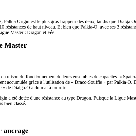
 Palkia Origin est le plus gros frappeur des deux, tandis que Dialga Or
 résistances de haut niveau. Et bien que Palkia-O, avec ses 3 résistanc
Ligue Master : Dragon et Fée.
ue Master
 en raison du fonctionnement de leurs ensembles de capacités. « Spatio-
ent accumulée grâce à l'utilisation de « Draco-Souffle » par Palkia-O. D
e » de Dialga-O a du mal à fournir.
gin a été dotée d'une résistance au type Dragon. Puisque la Ligue Mas
s bien classé.
r ancrage