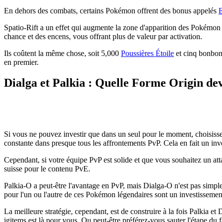
En dehors des combats, certains Pokémon offrent des bonus appelés
E
Spatio-Rift a un effet qui augmente la zone d'apparition des Pokémon 
chance et des encens, vous offrant plus de valeur par activation.
Ils coûtent la même chose, soit 5,000
Poussières Étoile
et cinq bonbons
en premier.
Dialga et Palkia : Quelle Forme Origin dev
Si vous ne pouvez investir que dans un seul pour le moment, choisisse
constante dans presque tous les affrontements PvP. Cela en fait un inv
Cependant, si votre équipe PvP est solide et que vous souhaitez un atta
suisse pour le contenu PvE.
Palkia-O a peut-être l'avantage en PvP, mais Dialga-O n'est pas simpl
pour l'un ou l'autre de ces Pokémon légendaires sont un investissemen
La meilleure stratégie, cependant, est de construire à la fois Palkia e
igitems est là pour vous. Ou peut-être préférez-vous sauter l'étape du