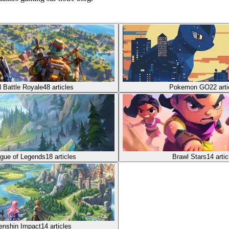
 Battle Royale
48
articles
Pokemon GO
22
art
gue of Legends
18
articles
Brawl Stars
14
artic
enshin Impact
14
articles