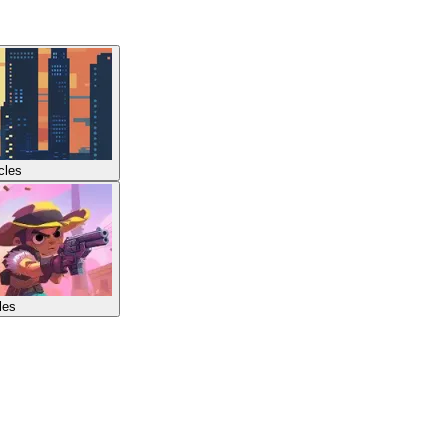
icles
les