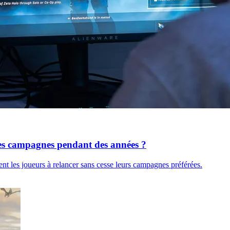
êmes campagnes pendant des années ?
ent les joueurs à relancer sans cesse leurs campagnes préférées.