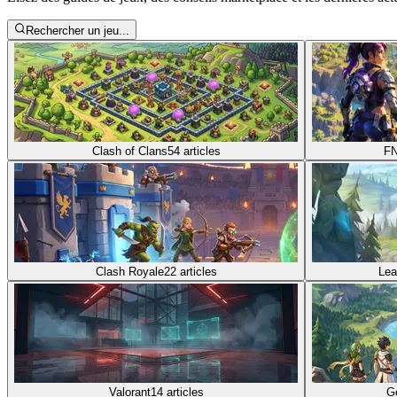
Rechercher un jeu...
Clash of Clans
54
articles
FN
Clash Royale
22
articles
Lea
Valorant
14
articles
G