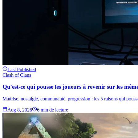
Last Published
Clash of Clans
Qu'est-ce qui pousse les joueurs à revenir sur les m
Maîtrise, nostalgie, communauté, progression : les 5 raisons qui pouss
Aug 8, 2026
6
min de lecture