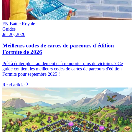
FN Battle Royale
Guides
Jul 20, 2026
Meilleurs codes de cartes de parcours d'édition
Fortnite de 2026
Prêt à éditer plus rapidement et à remporter plus de victoires ? Ce
guide contient les meilleurs codes de cartes de parcours d'édition
Fortnite pour septembre 2025 !
Read article