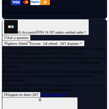
Payment held in escrow until you confirm delivery
IG Accounts
4.74
·
707 orders
·
verified seller
Ask a question
™
igitems Shield
Escrow · full refund · 24/7 disputes
Paiement sécurisé par séquestre
Votre paiement reste chez igitems
et n'est débloqué qu'après confirmation de la livraison.
Garantie de remboursement à 100 %
Si votre commande n'est pas
livrée ou ne correspond pas à l'annonce, vous êtes intégralement
remboursé.
Résolution des litiges 24/7
Si vous ne parvenez pas à résoudre un
problème avec le vendeur, notre équipe intervient et tranche
équitablement.
Paiements certifiés PCI DSS
Les paiements par carte sont traités
via des passerelles cryptées de niveau bancaire.
En savoir plus
Support en direct 24/7