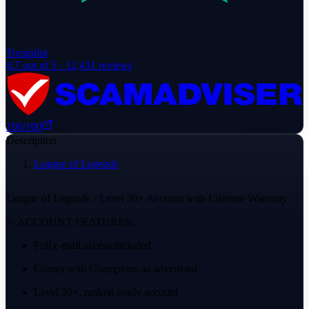
Trustpilot
4.7
out of 5 ·
12,431
reviews
100
/100
Description
League of Legends
League of Legends - Level 30+ Account with Lifetime Warranty
✨ ACCOUNT FEATURES:
Full e-mail access included
Comes with Champions as advertised
Level 30+, ranked-ready account