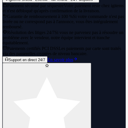
Paiement sécurisé par séquestre
Votre paiement reste chez igitems
et n'est débloqué qu'après confirmation de la livraison.
Garantie de remboursement à 100 %
Si votre commande n'est pas
livrée ou ne correspond pas à l'annonce, vous êtes intégralement
remboursé.
Résolution des litiges 24/7
Si vous ne parvenez pas à résoudre un
problème avec le vendeur, notre équipe intervient et tranche
équitablement.
Paiements certifiés PCI DSS
Les paiements par carte sont traités
via des passerelles cryptées de niveau bancaire.
En savoir plus
Support en direct 24/7