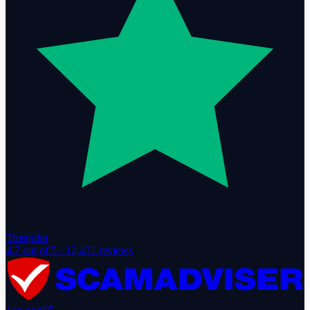
Trustpilot
4.7
out of 5 ·
12,431
reviews