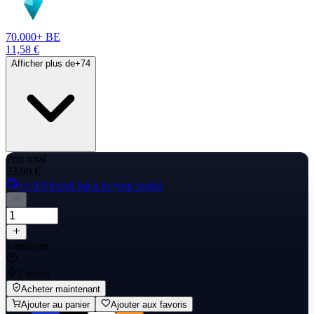
70.000+ BE
11,58 €
Afficher plus de
+
74
Prix total
22,90 €
+≈ 0,9 €
cash back to your wallet
Livraison
2 hours
Acheter maintenant
Ajouter au panier
Ajouter aux favoris