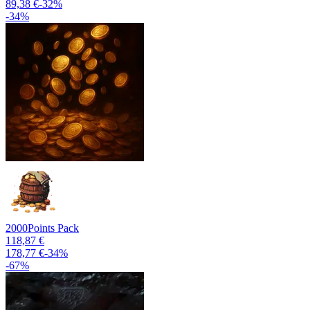
89,38 €
-
32
%
-
34
%
2000
Points Pack
118,87 €
178,77 €
-
34
%
-
67
%