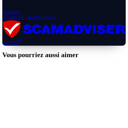
Trustpilot
4.7
out of 5 ·
12,431
reviews
100
/100
Vous pourriez aussi aimer