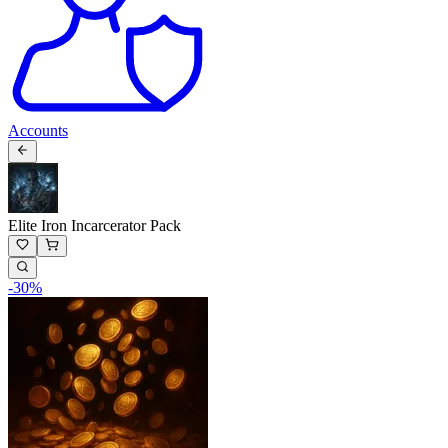
Accounts
Elite Iron Incarcerator Pack
-
30
%