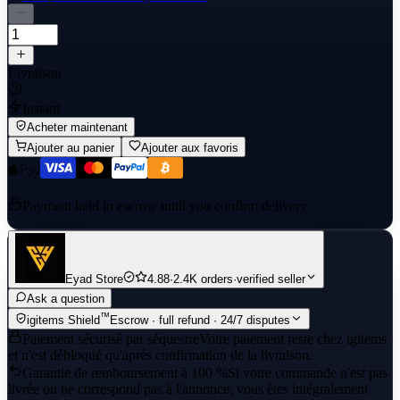
Livraison
Instant
Acheter maintenant
Ajouter au panier
Ajouter aux favoris
Payment held in escrow until you confirm delivery
Eyad Store
4.88
·
2.4K orders
·
verified seller
Ask a question
™
igitems Shield
Escrow · full refund · 24/7 disputes
Paiement sécurisé par séquestre
Votre paiement reste chez igitems
et n'est débloqué qu'après confirmation de la livraison.
Garantie de remboursement à 100 %
Si votre commande n'est pas
livrée ou ne correspond pas à l'annonce, vous êtes intégralement