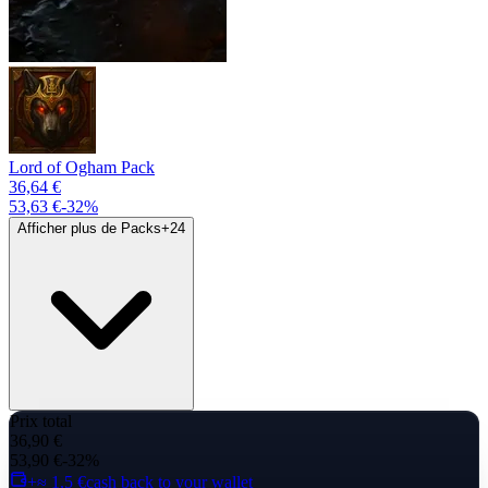
Lord of Ogham Pack
36,64 €
53,63 €
-
32
%
Afficher plus de Packs
+
24
Prix total
36,90 €
53,90 €
-32%
+≈ 1,5 €
cash back to your wallet