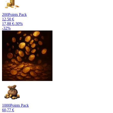
200
Points Pack
12,50 €
17,88 €
-
30
%
-
32
%
1000
Points Pack
60,77 €