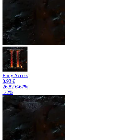
Early Access
8,93 €
26,82 €
-
67
%
-
32
%