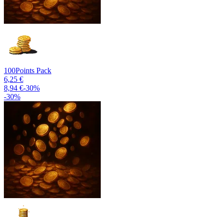
100
Points Pack
6,25 €
8,94 €
-
30
%
-
30
%