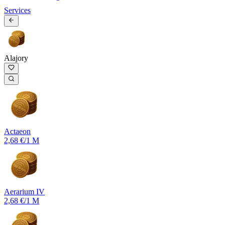
Services
Alajory
Actaeon
2,68 €
/1 M
Aerarium IV
2,68 €
/1 M