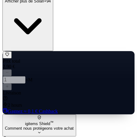
Afficher plus de Solari
+
94
Prix total
2,90 €
×M
Livraison
2 hours
Gagnez
≈ 0,1 €
Cashback
™
igitems Shield
Comment nous protégeons votre achat