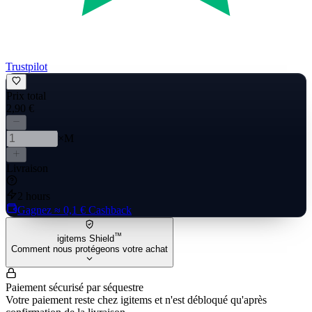
Trustpilot
Prix total
2,90 €
×M
Livraison
2 hours
Gagnez
≈ 0,1 €
Cashback
™
igitems Shield
Comment nous protégeons votre achat
Paiement sécurisé par séquestre
Votre paiement reste chez igitems et n'est débloqué qu'après