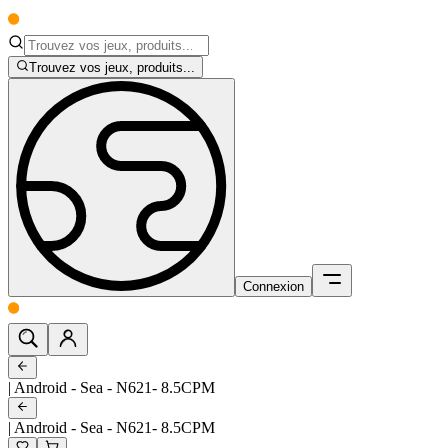
Trouvez vos jeux, produits...
Connexion
| Android - Sea - N621- 8.5CPM
| Android - Sea - N621- 8.5CPM