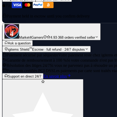
Payment held in escrow until you confirm delivery
Market4Gamers
4.93
·
368 orders
·
verified seller
Ask a question
™
igitems Shield
Escrow · full refund · 24/7 disputes
Paiement sécurisé par séquestre
Votre paiement reste chez igitems et
Garantie de remboursement à 100 %
Si votre commande n'est pas li
Résolution des litiges 24/7
Si vous ne parvenez pas à résoudre un pr
Paiements certifiés PCI DSS
Les paiements par carte sont traités vi
En savoir plus
Support en direct 24/7