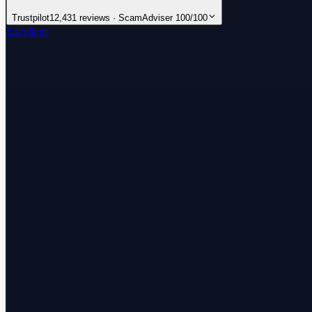
Trustpilot
12,431 reviews · ScamAdviser 100/100
Excellent