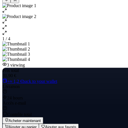
1 / 4
3
viewing
Prix total
31,90 €
+≈ 1,2 €
back to your wallet
Livraison
24 hours
Accès e-mail
Contrôle total
Acheter maintenant
Ajouter au panier
Ajouter aux favoris