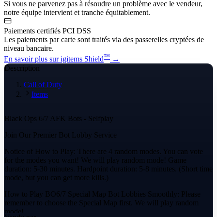
Si vous ne parvenez pas à résoudre un problème avec le vendeur,
notre équipe intervient et tranche équitablement.
Paiements certifiés PCI DSS
Les paiements par carte sont traités via des passerelles cryptées de
niveau bancaire.
™
En savoir plus sur igitems Shield
→
Description
Call of Duty
Items
Black Ops 6/7 AFK Bots - Selfplay
Join Our Premier Bot Lobby Service
Notice of How to Play: There are 4 random modes. You can vote
for the modes you want! We will play random mode! Game
duration: 5-30 minutes. Hardpoint duration: 5-8 minutes. (Short time
mode, but you can get more kills.)
How to Play BO6/7 Special Map Bot Lobbies Smoothly: Please
remember to choose the Special Map first. We will play random
mode!