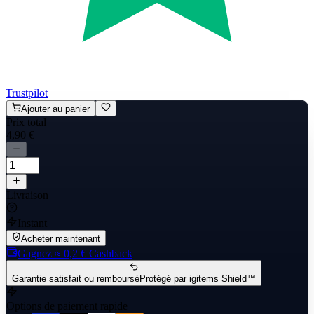
Trustpilot
Ajouter au panier
Prix total
4,90 €
Livraison
Instant
Acheter maintenant
Gagnez
≈ 0,2 €
Cashback
Garantie satisfait ou remboursé
Protégé par igitems Shield™
Options de paiement rapide