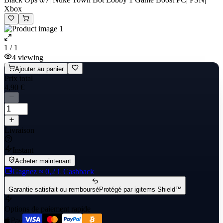
Xbox
1 / 1
4
viewing
Ajouter au panier
Prix total
4,90 €
Livraison
Instant
Acheter maintenant
Gagnez
≈ 0,2 €
Cashback
Garantie satisfait ou remboursé
Protégé par igitems Shield™
Options de paiement rapide