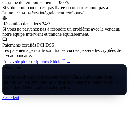
Garantie de remboursement à 100 %
Si votre commande n'est pas livrée ou ne correspond pas à
l'annonce, vous êtes intégralement remboursé.
Résolution des litiges 24/7
Si vous ne parvenez pas à résoudre un problème avec le vendeur,
notre équipe intervient et tranche équitablement.
Paiements certifiés PCI DSS
Les paiements par carte sont traités via des passerelles cryptées de
niveau bancaire.
™
En savoir plus sur igitems Shield
→
Description
Get the gold you need for your WoW Classic adventure from
igitems. Quick, safe, and reliable gold delivery to enhance your
gameplay! Offers will be listed below.
Excellent