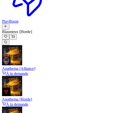
PlayBoost
Blaumeux [Horde]
Anathema [Alliance]
À la demande
Anathema [Horde]
À la demande