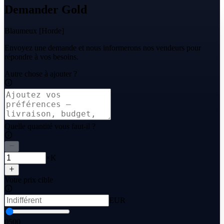
Demander Gold
Blaumeux [Horde]
Envoyez une demande et nous informerons nos vendeurs pour
répondre à vos besoins.
Autre chose à ajouter ?
Quelle quantité vous faut-il ?
×K
Votre prix cible
EUR
0
500