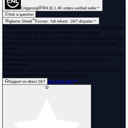
Cnlgaming
4.91
·
1.4K orders
·
verified seller
Ask a question
™
igitems Shield
Escrow · full refund · 24/7 disputes
Paiement sécurisé par séquestre
Votre paiement reste chez igitems
et n'est débloqué qu'après confirmation de la livraison.
Garantie de remboursement à 100 %
Si votre commande n'est pas
livrée ou ne correspond pas à l'annonce, vous êtes intégralement
remboursé.
Résolution des litiges 24/7
Si vous ne parvenez pas à résoudre un
problème avec le vendeur, notre équipe intervient et tranche
équitablement.
Paiements certifiés PCI DSS
Les paiements par carte sont traités
via des passerelles cryptées de niveau bancaire.
En savoir plus
Support en direct 24/7