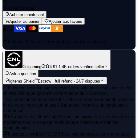
Contrôle total
Acheter maintenant
Ajouter au panier
Ajouter aux favoris
Payment held in escrow until you confirm delivery
Cnlgaming
4.91
·
1.4K orders
·
verified seller
Ask a question
™
igitems Shield
Escrow · full refund · 24/7 disputes
Paiement sécurisé par séquestre
Votre paiement reste chez igitems
et n'est débloqué qu'après confirmation de la livraison.
Garantie de remboursement à 100 %
Si votre commande n'est pas
livrée ou ne correspond pas à l'annonce, vous êtes intégralement
remboursé.
Résolution des litiges 24/7
Si vous ne parvenez pas à résoudre un
problème avec le vendeur, notre équipe intervient et tranche
équitablement.
Paiements certifiés PCI DSS
Les paiements par carte sont traités