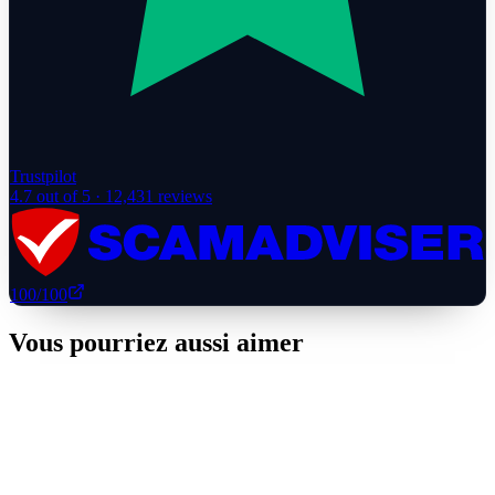
Trustpilot
4.7
out of 5 ·
12,431
reviews
100
/100
Vous pourriez aussi aimer