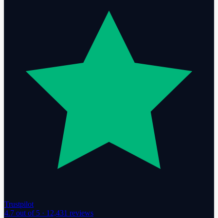
Trustpilot
4.7
out of 5 ·
12,431
reviews