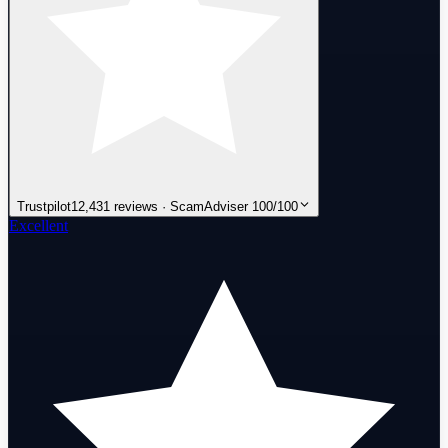
Trustpilot
12,431 reviews · ScamAdviser 100/100
Excellent