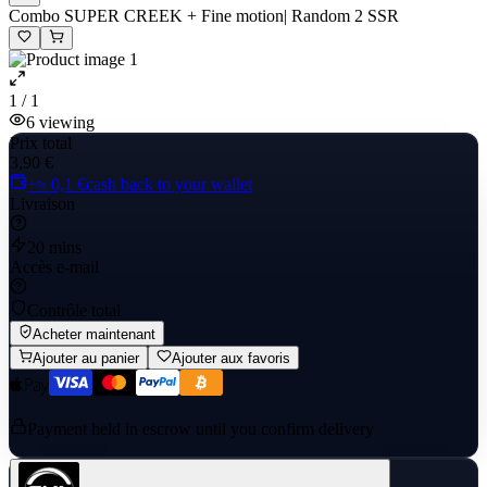
Combo SUPER CREEK + Fine motion| Random 2 SSR
1 / 1
6
viewing
Prix total
3,90 €
+≈ 0,1 €
cash back to your wallet
Livraison
20 mins
Accès e-mail
Contrôle total
Acheter maintenant
Ajouter au panier
Ajouter aux favoris
Payment held in escrow until you confirm delivery