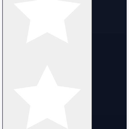
❗️ ❗️THINGS YOU SHOULD KNOW ❗️❗️
Dear costumer We guarantee to guide and help you with any
problems as fast as possible BUT you should know that there are
few things you better not to do because the game account or email
account will be LOCKED, BANNED or SUSPENDED
⛔️first:DO NOT Contact to game support or email support
⛔️ second:DO NOT Use any software or cheat files for boost the
game account
⛔️third: DO NOT Share account login information with anyone
please JUST contact us if you need help.
🥰 WE HOPE YOU ENJOY THE GAME 🥰
🌱 Sincerely, Lana.