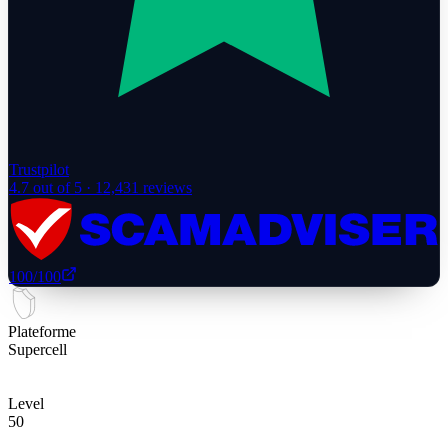
Trustpilot
4.7
out of 5 ·
12,431
reviews
100
/100
Plateforme
Supercell
Level
50