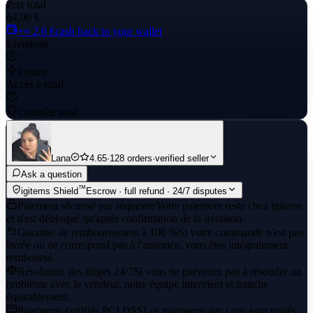
Prix total
64,90 €
+≈ 2,6 €
cash back to your wallet
Livraison
Instant
Accès e-mail
Contrôle total
Lana
4.65
·
128 orders
·
verified seller
Ask a question
™
igitems Shield
Escrow · full refund · 24/7 disputes
Paiement sécurisé par séquestre
Votre paiement reste chez igitems
et n'est débloqué qu'après confirmation de la livraison.
Garantie de remboursement à 100 %
Si votre commande n'est pas
livrée ou ne correspond pas à l'annonce, vous êtes intégralement
remboursé.
Résolution des litiges 24/7
Si vous ne parvenez pas à résoudre un
problème avec le vendeur, notre équipe intervient et tranche
équitablement.
Paiements certifiés PCI DSS
Les paiements par carte sont traités