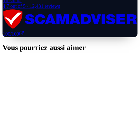
Trustpilot
4.7
out of 5 ·
12,431
reviews
100
/100
Vous pourriez aussi aimer