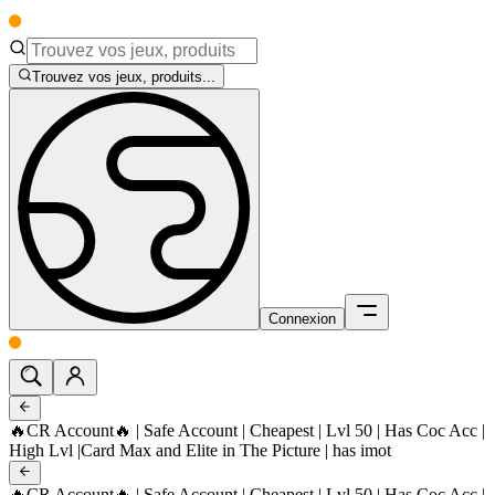
Trouvez vos jeux, produits...
Connexion
🔥CR Account🔥 | Safe Account | Cheapest | Lvl 50 | Has Coc Acc |
High Lvl |Card Max and Elite in The Picture | has imot
🔥CR Account🔥 | Safe Account | Cheapest | Lvl 50 | Has Coc Acc |