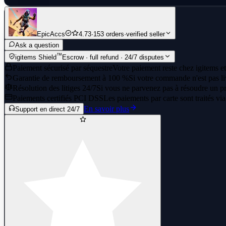
EpicAccs
4.73
·
153 orders
·
verified seller
Ask a question
™
igitems Shield
Escrow · full refund · 24/7 disputes
Paiement sécurisé par séquestre
Votre paiement reste chez igitems et
Garantie de remboursement à 100 %
Si votre commande n'est pas li
Résolution des litiges 24/7
Si vous ne parvenez pas à résoudre un pr
Paiements certifiés PCI DSS
Les paiements par carte sont traités vi
En savoir plus
Support en direct 24/7