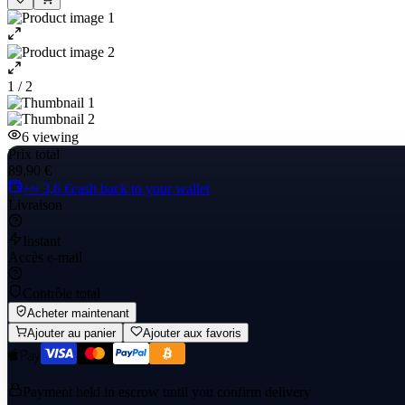
1 / 2
6
viewing
Prix total
89,90 €
+≈ 3,6 €
cash back to your wallet
Livraison
Instant
Accès e-mail
Contrôle total
Acheter maintenant
Ajouter au panier
Ajouter aux favoris
Payment held in escrow until you confirm delivery