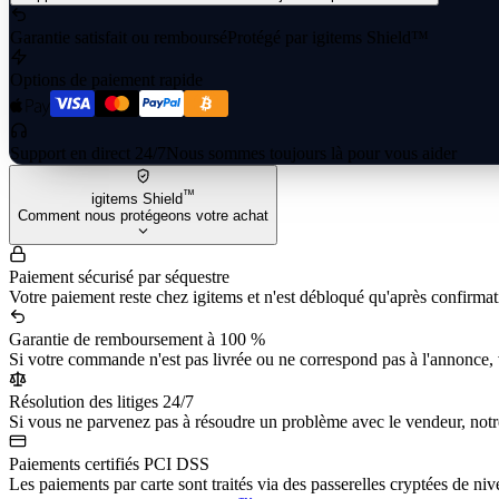
Garantie satisfait ou remboursé
Protégé par igitems Shield™
Options de paiement rapide
Support en direct 24/7
Nous sommes toujours là pour vous aider
™
igitems Shield
Comment nous protégeons votre achat
Paiement sécurisé par séquestre
Votre paiement reste chez igitems et n'est débloqué qu'après confirmati
Garantie de remboursement à 100 %
Si votre commande n'est pas livrée ou ne correspond pas à l'annonce,
Résolution des litiges 24/7
Si vous ne parvenez pas à résoudre un problème avec le vendeur, notre
Paiements certifiés PCI DSS
Les paiements par carte sont traités via des passerelles cryptées de ni