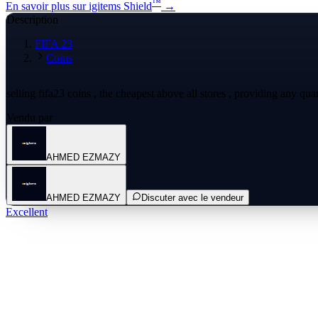
™
En savoir plus sur igitems Shield
→
Description
FIFA 23
Coins
selling fifa23 coins , the cheapest above all stores , providing any qua
Vendu par
AHMED EZMAZY
AHMED EZMAZY
Discuter avec le vendeur
Excellent