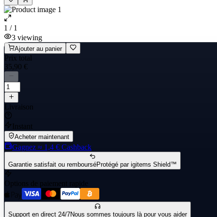
1 / 1
3
viewing
Ajouter au panier
Prix total
35,90 €
Livraison
Instant
Acheter maintenant
Gagnez
≈ 1,4 €
Cashback
Garantie satisfait ou remboursé
Protégé par igitems Shield™
Options de paiement rapide
Support en direct 24/7
Nous sommes toujours là pour vous aider