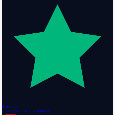
Trustpilot
4.7
out of 5 ·
12,431
reviews