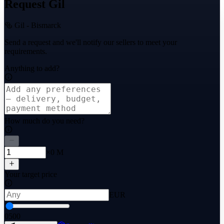
Request Gil
🥯 Gil - Bismarck
Send a request and we'll notify our sellers to meet your
requirements.
Anything to add?
How much do you need?
×0 M
Your target price
EUR
0
500