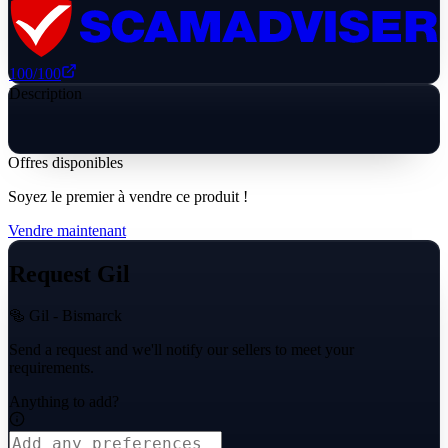
100
/100
Description
Offres disponibles
Soyez le premier à vendre ce produit !
Vendre maintenant
Request Gil
🥯 Gil - Bismarck
Send a request and we'll notify our sellers to meet your
requirements.
Anything to add?