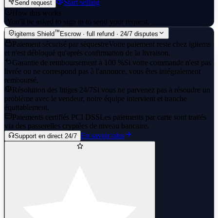
Start selling
Send request
How this works
·
You'll be asked to sign in to send your request.
™
igitems Shield
Escrow · full refund · 24/7 disputes
Paiement sécurisé par séquestre
Votre paiement reste chez igitems
et n'est débloqué qu'après confirmation de la livraison.
Garantie de remboursement à 100 %
Si votre commande n'est pas
livrée ou ne correspond pas à l'annonce, vous êtes intégralement
remboursé.
Résolution des litiges 24/7
Si vous ne parvenez pas à résoudre un
problème avec le vendeur, notre équipe intervient et tranche
équitablement.
Paiements certifiés PCI DSS
Les paiements par carte sont traités
via des passerelles cryptées de niveau bancaire.
En savoir plus
Support en direct 24/7