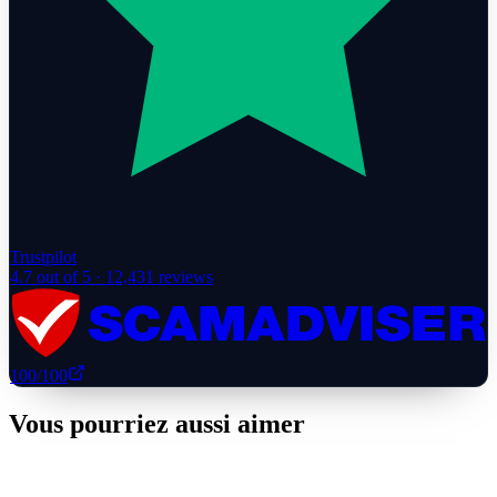
Trustpilot
4.7
out of 5 ·
12,431
reviews
100
/100
Vous pourriez aussi aimer