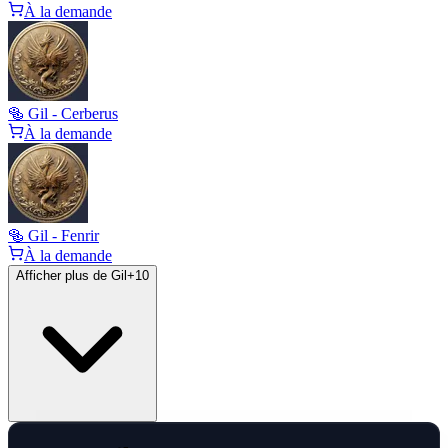
À la demande
🥯 Gil - Cerberus
À la demande
🥯 Gil - Fenrir
À la demande
Afficher plus de Gil
+
10