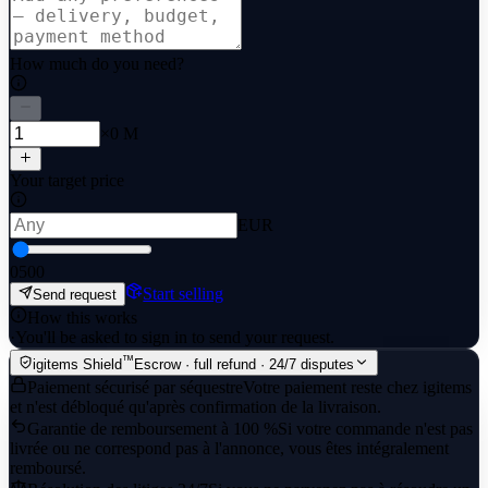
How much do you need?
×0 M
Your target price
EUR
0
500
Start selling
Send request
How this works
·
You'll be asked to sign in to send your request.
™
igitems Shield
Escrow · full refund · 24/7 disputes
Paiement sécurisé par séquestre
Votre paiement reste chez igitems
et n'est débloqué qu'après confirmation de la livraison.
Garantie de remboursement à 100 %
Si votre commande n'est pas
livrée ou ne correspond pas à l'annonce, vous êtes intégralement
remboursé.