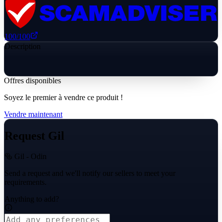
100
/100
Description
Offres disponibles
Soyez le premier à vendre ce produit !
Vendre maintenant
Request Gil
🥯 Gil - Odin
Send a request and we'll notify our sellers to meet your
requirements.
Anything to add?