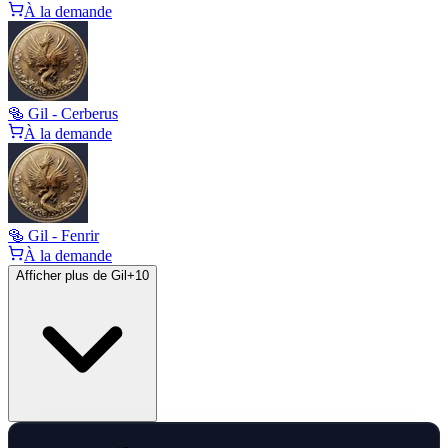
À la demande
🥯 Gil - Cerberus
À la demande
🥯 Gil - Fenrir
À la demande
Afficher plus de Gil
+
10