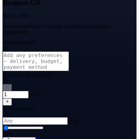
Request Gil
🥯 Gil - Odin
Send a request and we'll notify our sellers to meet your
requirements.
Anything to add?
How much do you need?
×0 M
Your target price
EUR
0
500