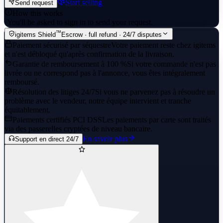
Start selling
Send request
How this works
·
You'll be asked to sign in to send your request.
™
igitems Shield
Escrow · full refund · 24/7 disputes
Paiement sécurisé par séquestre
Votre paiement reste chez igitems
et n'est débloqué qu'après confirmation de la livraison.
Garantie de remboursement à 100 %
Si votre commande n'est pas
livrée ou ne correspond pas à l'annonce, vous êtes intégralement
remboursé.
Résolution des litiges 24/7
Si vous ne parvenez pas à résoudre un
problème avec le vendeur, notre équipe intervient et tranche
équitablement.
Paiements certifiés PCI DSS
Les paiements par carte sont traités
via des passerelles cryptées de niveau bancaire.
En savoir plus
Support en direct 24/7