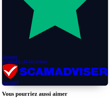
Trustpilot
4.7
out of 5 ·
12,431
reviews
100
/100
Vous pourriez aussi aimer