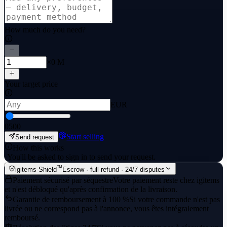
How much do you need?
×0 M
Your target price
EUR
0
500
Start selling
Send request
How this works
·
You'll be asked to sign in to send your request.
™
igitems Shield
Escrow · full refund · 24/7 disputes
Paiement sécurisé par séquestre
Votre paiement reste chez igitems
et n'est débloqué qu'après confirmation de la livraison.
Garantie de remboursement à 100 %
Si votre commande n'est pas
livrée ou ne correspond pas à l'annonce, vous êtes intégralement
remboursé.