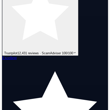
Trustpilot
12,431 reviews · ScamAdviser 100/100
Excellent