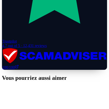
Trustpilot
4.7
out of 5 ·
12,431
reviews
100
/100
Vous pourriez aussi aimer