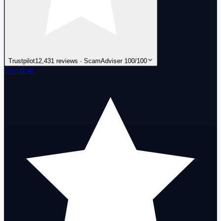
Trustpilot
12,431 reviews · ScamAdviser 100/100
Excellent