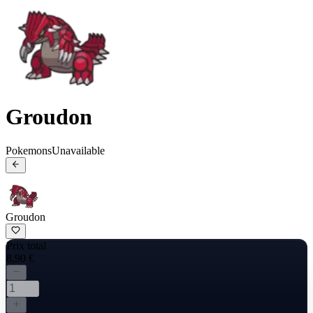
Groudon
Pokemons
Unavailable
Groudon
Prix total
8,90 €