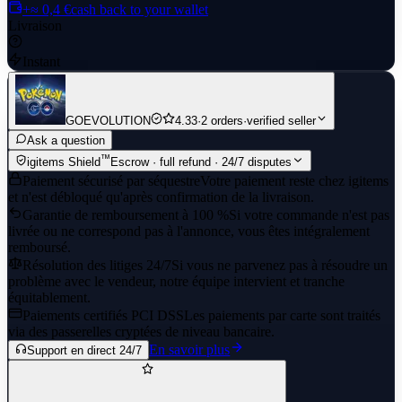
+≈ 0,4 €
cash back to your wallet
Livraison
Instant
GOEVOLUTION
4.33
·
2 orders
·
verified seller
Ask a question
™
igitems Shield
Escrow · full refund · 24/7 disputes
Paiement sécurisé par séquestre
Votre paiement reste chez igitems
et n'est débloqué qu'après confirmation de la livraison.
Garantie de remboursement à 100 %
Si votre commande n'est pas
livrée ou ne correspond pas à l'annonce, vous êtes intégralement
remboursé.
Résolution des litiges 24/7
Si vous ne parvenez pas à résoudre un
problème avec le vendeur, notre équipe intervient et tranche
équitablement.
Paiements certifiés PCI DSS
Les paiements par carte sont traités
via des passerelles cryptées de niveau bancaire.
En savoir plus
Support en direct 24/7