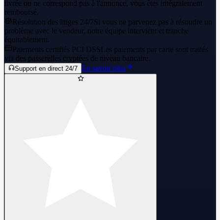
livrée ou ne correspond pas à l'annonce, vous êtes intégralement
remboursé.
Résolution des litiges 24/7
Si vous ne parvenez pas à résoudre un
problème avec le vendeur, notre équipe intervient et tranche
équitablement.
Paiements certifiés PCI DSS
Les paiements par carte sont traités
via des passerelles cryptées de niveau bancaire.
En savoir plus
Support en direct 24/7