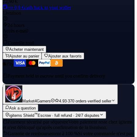
22,90 €
+≈ 0,9 €
cash back to your wallet
Livraison
24 hours
Accès e-mail
Contrôle total
Acheter maintenant
Ajouter au panier
Ajouter aux favoris
Payment held in escrow until you confirm delivery
Market4Gamers
4.93
·
370 orders
·
verified seller
Ask a question
™
igitems Shield
Escrow · full refund · 24/7 disputes
Paiement sécurisé par séquestre
Votre paiement reste chez igitems
et n'est débloqué qu'après confirmation de la livraison.
Garantie de remboursement à 100 %
Si votre commande n'est pas