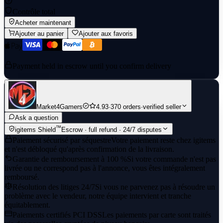
Contrôle total
Acheter maintenant
Ajouter au panier
Ajouter aux favoris
Payment held in escrow until you confirm delivery
Market4Gamers
4.93
·
370 orders
·
verified seller
Ask a question
™
igitems Shield
Escrow · full refund · 24/7 disputes
Paiement sécurisé par séquestre
Votre paiement reste chez igitems
et n'est débloqué qu'après confirmation de la livraison.
Garantie de remboursement à 100 %
Si votre commande n'est pas
livrée ou ne correspond pas à l'annonce, vous êtes intégralement
remboursé.
Résolution des litiges 24/7
Si vous ne parvenez pas à résoudre un
problème avec le vendeur, notre équipe intervient et tranche
équitablement.
Paiements certifiés PCI DSS
Les paiements par carte sont traités