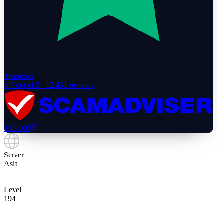
Trustpilot
4.7
out of 5 ·
12,431
reviews
100
/100
Server
Asia
Level
194