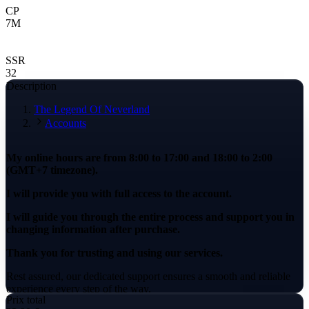
CP
7
M
SSR
32
Description
The Legend Of Neverland
Accounts
My online hours are from 8:00 to 17:00 and 18:00 to 2:00
(GMT+7 timezone).
I will provide you with full access to the account.
I will guide you through the entire process and support you in
changing information after purchase.
Thank you for trusting and using our services.
Rest assured, our dedicated support ensures a smooth and reliable
experience every step of the way.
Prix total