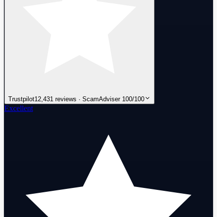
Trustpilot
12,431 reviews · ScamAdviser 100/100
Excellent