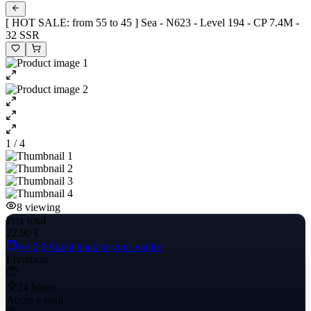
[ HOT SALE: from 55 to 45 ] Sea - N623 - Level 194 - CP 7.4M -
32 SSR
1 / 4
8
viewing
Prix total
22,90 €
+≈ 0,9 €
cash back to your wallet
Livraison
24 hours
Accès e-mail