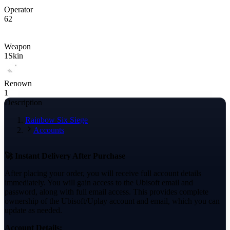
Operator
62
Weapon
1
Skin
Renown
1
Description
Rainbow Six Siege
Accounts
🚀 Instant Delivery After Purchase
After placing your order, you will receive full account details
immediately. You will gain access to the Ubisoft email and
password, along with full email access. This provides complete
ownership of the Ubisoft/Uplay account and email, which you can
update as needed.
Account Details: