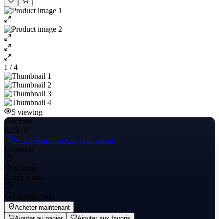
1 / 4
5
viewing
Prix total
62,90 €
+≈ 2,5 €
cash back to your wallet
Livraison
20 mins
Accès e-mail
Contrôle total
Acheter maintenant
Ajouter au panier
Ajouter aux favoris