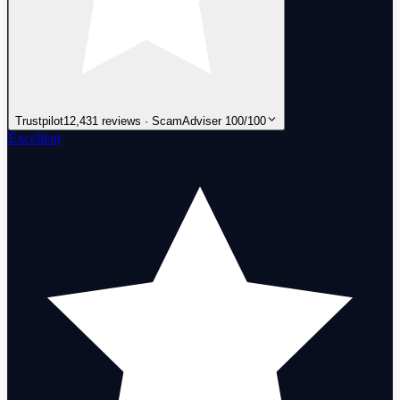
Trustpilot
12,431 reviews · ScamAdviser 100/100
Excellent