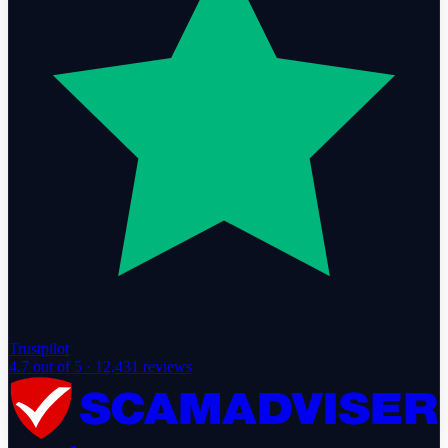
Trustpilot
4.7
out of 5 ·
12,431
reviews