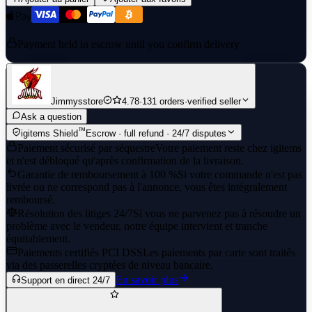
Payment held in escrow until you confirm delivery
Jimmysstore
4.78
·
131 orders
·
verified seller
Ask a question
™
igitems Shield
Escrow · full refund · 24/7 disputes
Paiement sécurisé par séquestre
Votre paiement reste chez igitems
et n'est débloqué qu'après confirmation de la livraison.
Garantie de remboursement à 100 %
Si votre commande n'est pas
livrée ou ne correspond pas à l'annonce, vous êtes intégralement
remboursé.
Résolution des litiges 24/7
Si vous ne parvenez pas à résoudre un
problème avec le vendeur, notre équipe intervient et tranche
équitablement.
Paiements certifiés PCI DSS
Les paiements par carte sont traités
via des passerelles cryptées de niveau bancaire.
En savoir plus
Support en direct 24/7