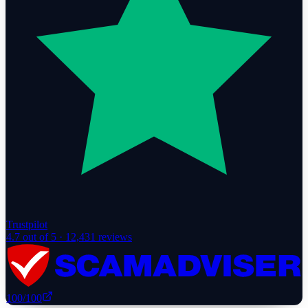
Trustpilot
4.7
out of 5 ·
12,431
reviews
100
/100