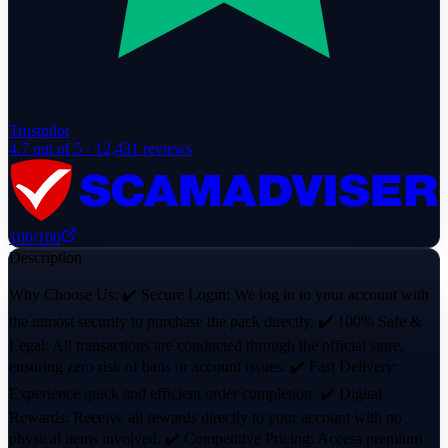
Trustpilot
4.7
out of 5 ·
12,431
reviews
100
/100
Description
Why Choose Us: ✔️ Secure Login: We log in to your account with
the utmost security to purchase the pack directly. ✔️ 100% Safe &
Legal: All transactions are conducted through the official store,
ensuring zero risk of bans or account issues. ✔️ Fast Delivery:
Experience quick and efficient order completion. ✔️ Digital
Rewards: Receive all rewards directly to your account with no
physical items involved. ✔️ Competitive Pricing: Access premium