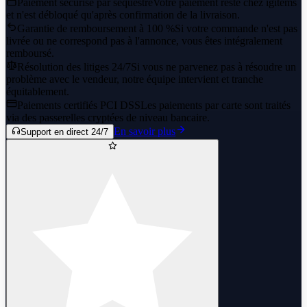
Paiement sécurisé par séquestre
Votre paiement reste chez igitems
et n'est débloqué qu'après confirmation de la livraison.
Garantie de remboursement à 100 %
Si votre commande n'est pas
livrée ou ne correspond pas à l'annonce, vous êtes intégralement
remboursé.
Résolution des litiges 24/7
Si vous ne parvenez pas à résoudre un
problème avec le vendeur, notre équipe intervient et tranche
équitablement.
Paiements certifiés PCI DSS
Les paiements par carte sont traités
via des passerelles cryptées de niveau bancaire.
En savoir plus
Support en direct 24/7