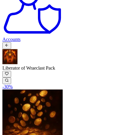
Accounts
Liberator of Wraeclast Pack
-
30
%