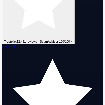
Trustpilot
12,431 reviews · ScamAdviser 100/100
Excellent