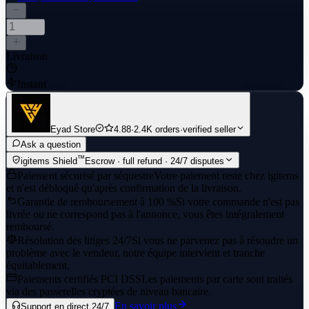
Livraison
Instant
Eyad Store
4.88
·
2.4K orders
·
verified seller
Ask a question
™
igitems Shield
Escrow · full refund · 24/7 disputes
Paiement sécurisé par séquestre
Votre paiement reste chez igitems
et n'est débloqué qu'après confirmation de la livraison.
Garantie de remboursement à 100 %
Si votre commande n'est pas
livrée ou ne correspond pas à l'annonce, vous êtes intégralement
remboursé.
Résolution des litiges 24/7
Si vous ne parvenez pas à résoudre un
problème avec le vendeur, notre équipe intervient et tranche
équitablement.
Paiements certifiés PCI DSS
Les paiements par carte sont traités
via des passerelles cryptées de niveau bancaire.
En savoir plus
Support en direct 24/7