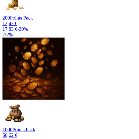
200
Points Pack
12,47 €
17,83 €
-
30
%
-
32
%
1000
Points Pack
60,62 €