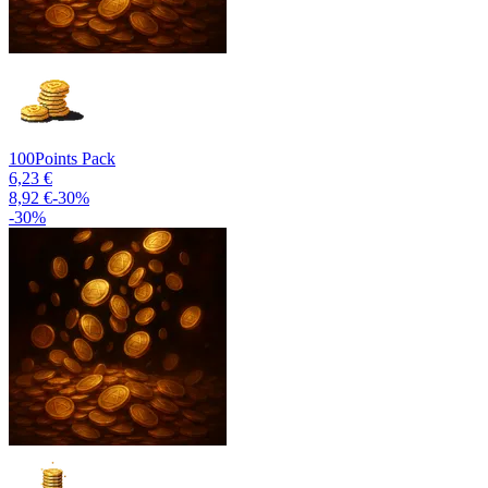
100
Points Pack
6,23 €
8,92 €
-
30
%
-
30
%