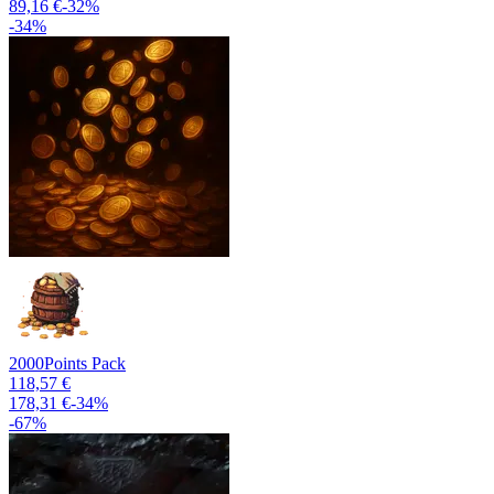
89,16 €
-
32
%
-
34
%
2000
Points Pack
118,57 €
178,31 €
-
34
%
-
67
%