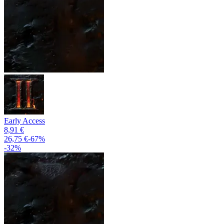
Early Access
8,91 €
26,75 €
-
67
%
-
32
%