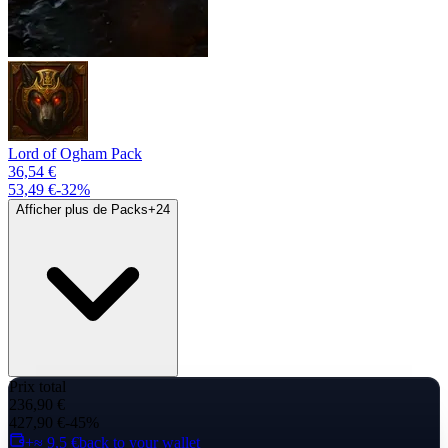
Lord of Ogham Pack
36,54 €
53,49 €
-
32
%
Afficher plus de Packs
+
24
Prix total
236,90 €
427,90 €
-45%
+≈ 9,5 €
back to your wallet