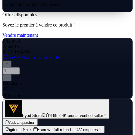
content at an unbeatable price!
Offres disponibles
Soyez le premier à vendre ce produit !
Vendre maintenant
Prix total
236,90 €
427,90 €
-45%
+≈ 9,5 €
back to your wallet
Livraison
Instant
Eyad Store
4.88
·
2.4K orders
·
verified seller
Ask a question
™
igitems Shield
Escrow · full refund · 24/7 disputes