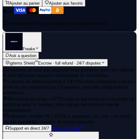
Ajouter au panier
Ajouter aux favoris
Payment held in escrow until you confirm delivery
Freake
Ask a question
™
igitems Shield
Escrow · full refund · 24/7 disputes
Paiement sécurisé par séquestre
Votre paiement reste chez igitems
et n'est débloqué qu'après confirmation de la livraison.
Garantie de remboursement à 100 %
Si votre commande n'est pas
livrée ou ne correspond pas à l'annonce, vous êtes intégralement
remboursé.
Résolution des litiges 24/7
Si vous ne parvenez pas à résoudre un
problème avec le vendeur, notre équipe intervient et tranche
équitablement.
Paiements certifiés PCI DSS
Les paiements par carte sont traités
via des passerelles cryptées de niveau bancaire.
En savoir plus
Support en direct 24/7