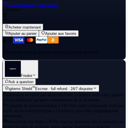
+≈ 1,4 €
back to your wallet
Livraison
Instant
Acheter maintenant
Ajouter au panier
Ajouter aux favoris
Payment held in escrow until you confirm delivery
Freake
Ask a question
™
igitems Shield
Escrow · full refund · 24/7 disputes
Paiement sécurisé par séquestre
Votre paiement reste chez igitems
et n'est débloqué qu'après confirmation de la livraison.
Garantie de remboursement à 100 %
Si votre commande n'est pas
livrée ou ne correspond pas à l'annonce, vous êtes intégralement
remboursé.
Résolution des litiges 24/7
Si vous ne parvenez pas à résoudre un
problème avec le vendeur, notre équipe intervient et tranche