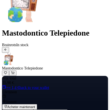
Mastodontico Telepiedone
Brainrots
In stock
Mastodontico Telepiedone
Prix total
35,90 €
+≈ 1,4 €
back to your wallet
Livraison
Instant
Acheter maintenant