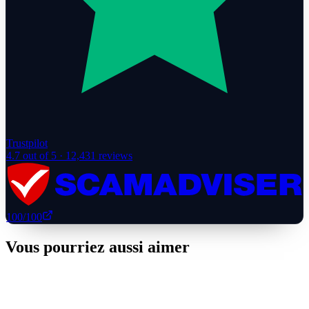
Trustpilot
4.7
out of 5 ·
12,431
reviews
100
/100
Vous pourriez aussi aimer