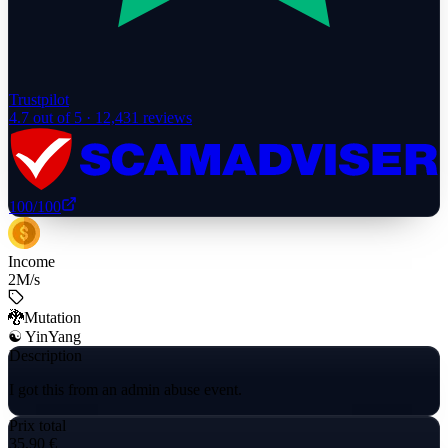
Trustpilot
4.7
out of 5 ·
12,431
reviews
100
/100
Income
2
M/s
🐉Mutation
☯️ YinYang
Description
I got this from an admin abuse event.
Prix total
35,90 €