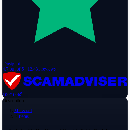
Trustpilot
4.7
out of 5 ·
12,431
reviews
100
/100
Description
Minecraft
Items