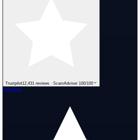
Trustpilot
12,431 reviews · ScamAdviser 100/100
Excellent