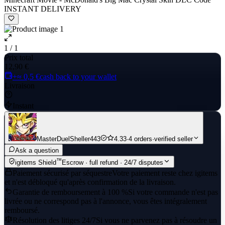
INSTANT DELIVERY
1 / 1
Prix total
12,90 €
+≈ 0,5 €
cash back to your wallet
Livraison
Instant
MasterDuelSheller443
4.33
·
4 orders
·
verified seller
Ask a question
™
igitems Shield
Escrow · full refund · 24/7 disputes
Paiement sécurisé par séquestre
Votre paiement reste chez igitems
et n'est débloqué qu'après confirmation de la livraison.
Garantie de remboursement à 100 %
Si votre commande n'est pas
livrée ou ne correspond pas à l'annonce, vous êtes intégralement
remboursé.
Résolution des litiges 24/7
Si vous ne parvenez pas à résoudre un