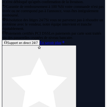
et n'est débloqué qu'après confirmation de la livraison.
Garantie de remboursement à 100 %
Si votre commande n'est pas
livrée ou ne correspond pas à l'annonce, vous êtes intégralement
remboursé.
Résolution des litiges 24/7
Si vous ne parvenez pas à résoudre un
problème avec le vendeur, notre équipe intervient et tranche
équitablement.
Paiements certifiés PCI DSS
Les paiements par carte sont traités
via des passerelles cryptées de niveau bancaire.
En savoir plus
Support en direct 24/7