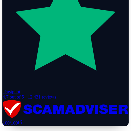
Trustpilot
4.7
out of 5 ·
12,431
reviews
100
/100