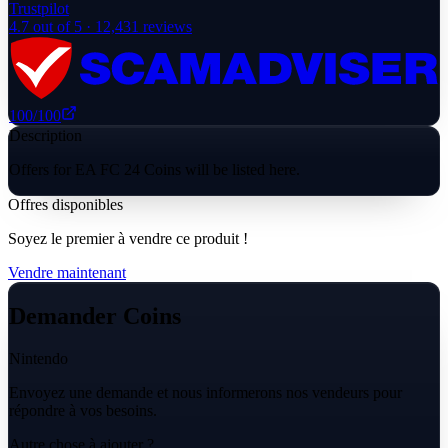
Trustpilot
4.7
out of 5 ·
12,431
reviews
100
/100
Description
Offers for EA FC 24 Coins will be listed here.
Offres disponibles
Soyez le premier à vendre ce produit !
Vendre maintenant
Demander Coins
Nintendo
Envoyez une demande et nous informerons nos vendeurs pour
répondre à vos besoins.
Autre chose à ajouter ?