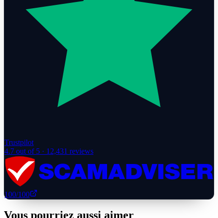
Trustpilot
4.7
out of 5 ·
12,431
reviews
100
/100
Vous pourriez aussi aimer