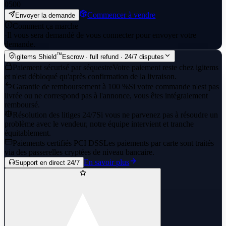
0
500
Commencer à vendre
Envoyer la demande
Comment ça marche
·
Il vous sera demandé de vous connecter pour envoyer votre
demande.
™
igitems Shield
Escrow · full refund · 24/7 disputes
Paiement sécurisé par séquestre
Votre paiement reste chez igitems
et n'est débloqué qu'après confirmation de la livraison.
Garantie de remboursement à 100 %
Si votre commande n'est pas
livrée ou ne correspond pas à l'annonce, vous êtes intégralement
remboursé.
Résolution des litiges 24/7
Si vous ne parvenez pas à résoudre un
problème avec le vendeur, notre équipe intervient et tranche
équitablement.
Paiements certifiés PCI DSS
Les paiements par carte sont traités
via des passerelles cryptées de niveau bancaire.
En savoir plus
Support en direct 24/7