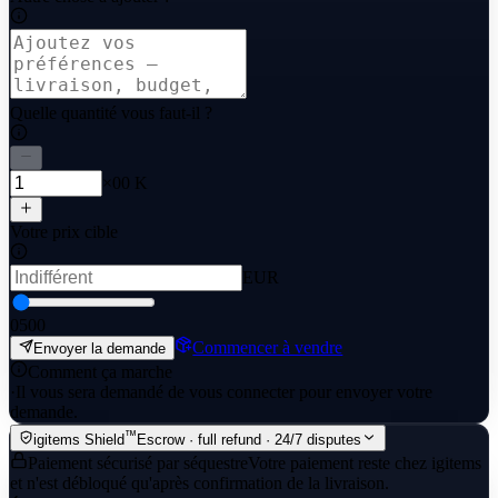
Quelle quantité vous faut-il ?
×00 K
Votre prix cible
EUR
0
500
Commencer à vendre
Envoyer la demande
Comment ça marche
·
Il vous sera demandé de vous connecter pour envoyer votre
demande.
™
igitems Shield
Escrow · full refund · 24/7 disputes
Paiement sécurisé par séquestre
Votre paiement reste chez igitems
et n'est débloqué qu'après confirmation de la livraison.