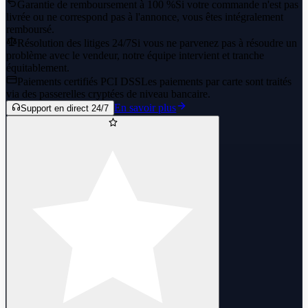
Garantie de remboursement à 100 %
Si votre commande n'est pas
livrée ou ne correspond pas à l'annonce, vous êtes intégralement
remboursé.
Résolution des litiges 24/7
Si vous ne parvenez pas à résoudre un
problème avec le vendeur, notre équipe intervient et tranche
équitablement.
Paiements certifiés PCI DSS
Les paiements par carte sont traités
via des passerelles cryptées de niveau bancaire.
En savoir plus
Support en direct 24/7