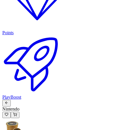
Points
PlayBoost
Nintendo