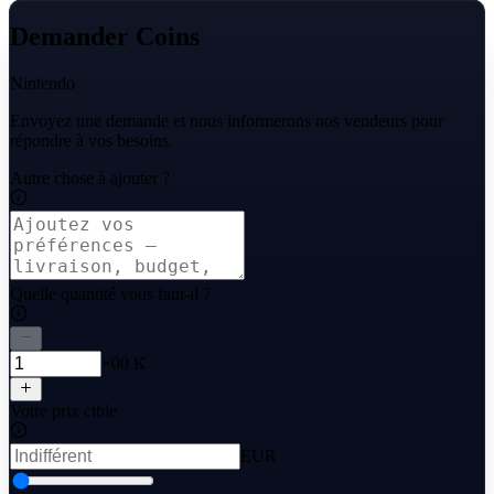
Demander Coins
Nintendo
Envoyez une demande et nous informerons nos vendeurs pour
répondre à vos besoins.
Autre chose à ajouter ?
Quelle quantité vous faut-il ?
×00 K
Votre prix cible
EUR