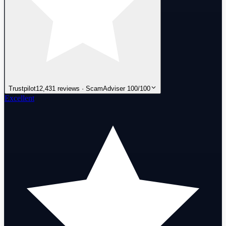
Trustpilot
12,431 reviews · ScamAdviser 100/100
Excellent