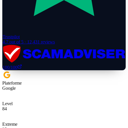
Trustpilot
4.7
out of 5 ·
12,431
reviews
100
/100
Plateforme
Google
Level
84
Extreme