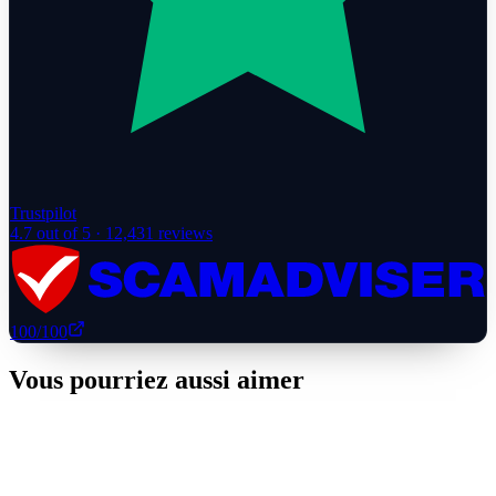
Trustpilot
4.7
out of 5 ·
12,431
reviews
100
/100
Vous pourriez aussi aimer