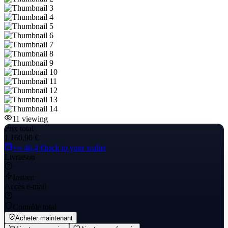
11
viewing
Prix total
1 160,90 €
+≈ 46,4 €
back to your wallet
Livraison
Instant
Accès e-mail
Contrôle total
Acheter maintenant