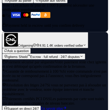
Ajouter au panier
Ajouter aux favoris
Note :
Les achats de plus de 1 000 $ peuvent nécessiter une
vérification supplémentaire.
Payment held in escrow until you confirm delivery
Cnlgaming
4.91
·
1.4K orders
·
verified seller
Ask a question
™
igitems Shield
Escrow · full refund · 24/7 disputes
Paiement sécurisé par séquestre
Votre paiement reste chez igitems
et n'est débloqué qu'après confirmation de la livraison.
Garantie de remboursement à 100 %
Si votre commande n'est pas
livrée ou ne correspond pas à l'annonce, vous êtes intégralement
remboursé.
Résolution des litiges 24/7
Si vous ne parvenez pas à résoudre un
problème avec le vendeur, notre équipe intervient et tranche
équitablement.
Paiements certifiés PCI DSS
Les paiements par carte sont traités
via des passerelles cryptées de niveau bancaire.
En savoir plus
Support en direct 24/7