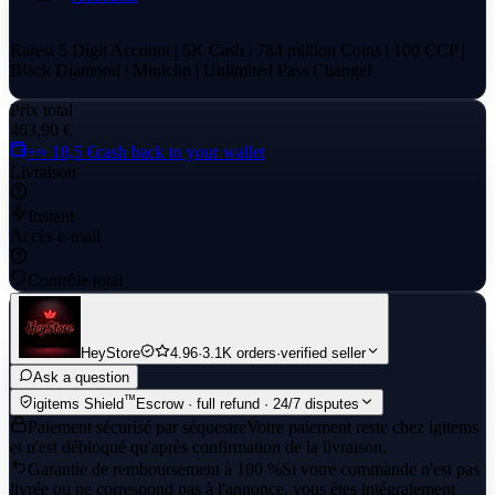
Rarest 5 Digit Account | 5K Cash | 784 million Coins | 100 CCP |
Black Diamond | Miniclip | Unlimited Pass Change!
Prix total
463,90 €
+≈ 18,5 €
cash back to your wallet
Livraison
Instant
Accès e-mail
Contrôle total
HeyStore
4.96
·
3.1K orders
·
verified seller
Ask a question
™
igitems Shield
Escrow · full refund · 24/7 disputes
Paiement sécurisé par séquestre
Votre paiement reste chez igitems
et n'est débloqué qu'après confirmation de la livraison.
Garantie de remboursement à 100 %
Si votre commande n'est pas
livrée ou ne correspond pas à l'annonce, vous êtes intégralement