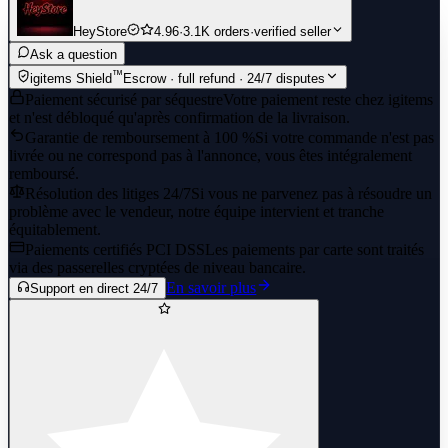
HeyStore
4.96
·
3.1K orders
·
verified seller
Ask a question
™
igitems Shield
Escrow · full refund · 24/7 disputes
Paiement sécurisé par séquestre
Votre paiement reste chez igitems
et n'est débloqué qu'après confirmation de la livraison.
Garantie de remboursement à 100 %
Si votre commande n'est pas
livrée ou ne correspond pas à l'annonce, vous êtes intégralement
remboursé.
Résolution des litiges 24/7
Si vous ne parvenez pas à résoudre un
problème avec le vendeur, notre équipe intervient et tranche
équitablement.
Paiements certifiés PCI DSS
Les paiements par carte sont traités
via des passerelles cryptées de niveau bancaire.
En savoir plus
Support en direct 24/7