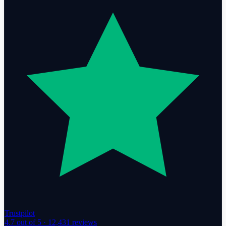
Trustpilot
4.7
out of 5 ·
12,431
reviews