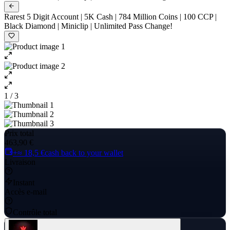
Rarest 5 Digit Account | 5K Cash | 784 Million Coins | 100 CCP |
Black Diamond | Miniclip | Unlimited Pass Change!
1 / 3
Prix total
463,90 €
+≈ 18,5 €
cash back to your wallet
Livraison
Instant
Accès e-mail
Contrôle total