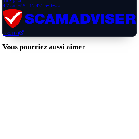
Trustpilot
4.7
out of 5 ·
12,431
reviews
100
/100
Vous pourriez aussi aimer