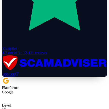
Trustpilot
4.7
out of 5 ·
12,431
reviews
100
/100
Plateforme
Google
Level