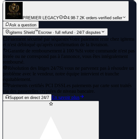
PREMIER LEGACY
4.98
·
7.2K orders
·
verified seller
Ask a question
™
igitems Shield
Escrow · full refund · 24/7 disputes
Paiement sécurisé par séquestre
Votre paiement reste chez igitems
et n'est débloqué qu'après confirmation de la livraison.
Garantie de remboursement à 100 %
Si votre commande n'est pas
livrée ou ne correspond pas à l'annonce, vous êtes intégralement
remboursé.
Résolution des litiges 24/7
Si vous ne parvenez pas à résoudre un
problème avec le vendeur, notre équipe intervient et tranche
équitablement.
Paiements certifiés PCI DSS
Les paiements par carte sont traités
via des passerelles cryptées de niveau bancaire.
En savoir plus
Support en direct 24/7