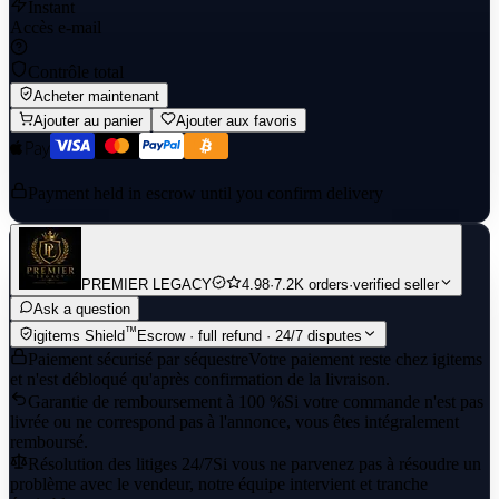
Instant
Accès e-mail
Contrôle total
Acheter maintenant
Ajouter au panier
Ajouter aux favoris
Payment held in escrow until you confirm delivery
PREMIER LEGACY
4.98
·
7.2K orders
·
verified seller
Ask a question
™
igitems Shield
Escrow · full refund · 24/7 disputes
Paiement sécurisé par séquestre
Votre paiement reste chez igitems
et n'est débloqué qu'après confirmation de la livraison.
Garantie de remboursement à 100 %
Si votre commande n'est pas
livrée ou ne correspond pas à l'annonce, vous êtes intégralement
remboursé.
Résolution des litiges 24/7
Si vous ne parvenez pas à résoudre un
problème avec le vendeur, notre équipe intervient et tranche