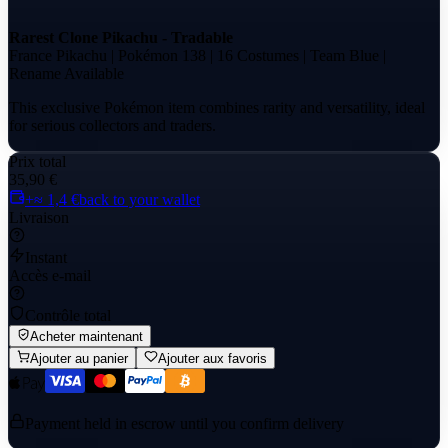
Rarest Clone Pikachu - Tradable
France Pikachu | Pokémon 138 | 16 Costumes | Team Blue |
Rename Available
This exclusive Pokémon item combines rarity and versatility, ideal
for serious collectors and traders.
Prix total
35,90 €
+≈ 1,4 €
back to your wallet
Livraison
Instant
Accès e-mail
Contrôle total
Acheter maintenant
Ajouter au panier
Ajouter aux favoris
Payment held in escrow until you confirm delivery