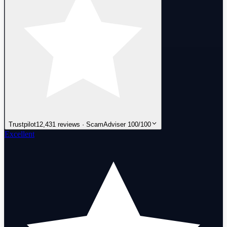
Trustpilot
12,431 reviews · ScamAdviser 100/100
Excellent