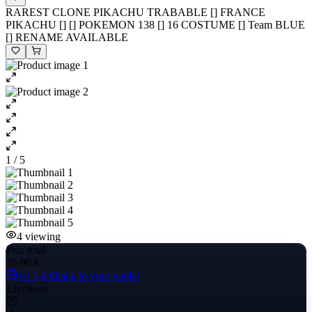
RAREST CLONE PIKACHU TRABABLE [] FRANCE
PIKACHU [] [] POKEMON 138 [] 16 COSTUME [] Team BLUE
[] RENAME AVAILABLE
1 / 5
4
viewing
Prix total
35,90 €
+≈ 1,4 €
back to your wallet
Livraison