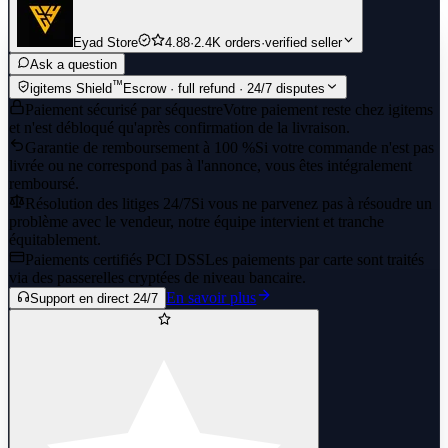
Eyad Store
4.88
·
2.4K orders
·
verified seller
Ask a question
™
igitems Shield
Escrow · full refund · 24/7 disputes
Paiement sécurisé par séquestre
Votre paiement reste chez igitems
et n'est débloqué qu'après confirmation de la livraison.
Garantie de remboursement à 100 %
Si votre commande n'est pas
livrée ou ne correspond pas à l'annonce, vous êtes intégralement
remboursé.
Résolution des litiges 24/7
Si vous ne parvenez pas à résoudre un
problème avec le vendeur, notre équipe intervient et tranche
équitablement.
Paiements certifiés PCI DSS
Les paiements par carte sont traités
via des passerelles cryptées de niveau bancaire.
En savoir plus
Support en direct 24/7