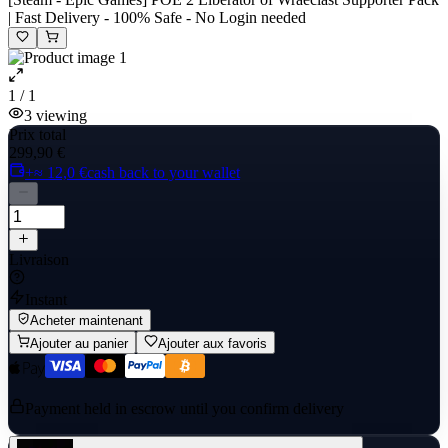
| Fast Delivery - 100% Safe - No Login needed
1 / 1
3
viewing
Prix total
299,90 €
+≈ 12,0 €
cash back to your wallet
Livraison
Instant
Acheter maintenant
Ajouter au panier
Ajouter aux favoris
Payment held in escrow until you confirm delivery