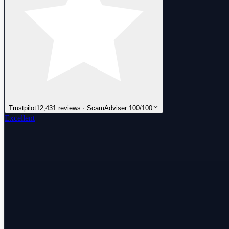
Trustpilot
12,431 reviews · ScamAdviser 100/100
Excellent