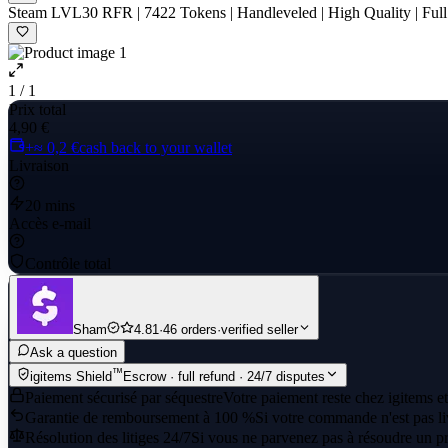
Steam LVL30 RFR | 7422 Tokens | Handleveled | High Quality | Full A
1 / 1
Prix total
4,90 €
+≈ 0,2 €
cash back to your wallet
Livraison
20 mins
Accès e-mail
Contrôle total
Sham
4.81
·
46 orders
·
verified seller
Ask a question
™
igitems Shield
Escrow · full refund · 24/7 disputes
Paiement sécurisé par séquestre
Votre paiement reste chez igitems et
Garantie de remboursement à 100 %
Si votre commande n'est pas li
Résolution des litiges 24/7
Si vous ne parvenez pas à résoudre un pr