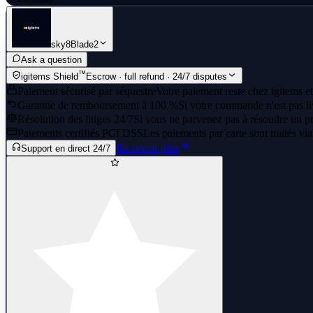
sky8Blade2
Ask a question
™
igitems Shield
Escrow · full refund · 24/7 disputes
Paiement sécurisé par séquestre
Votre paiement reste chez igitems et
Garantie de remboursement à 100 %
Si votre commande n'est pas li
Résolution des litiges 24/7
Si vous ne parvenez pas à résoudre un pr
Paiements certifiés PCI DSS
Les paiements par carte sont traités vi
En savoir plus
Support en direct 24/7