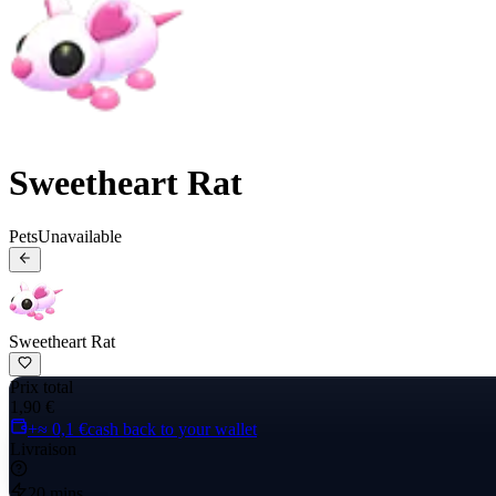
Sweetheart Rat
Pets
Unavailable
Sweetheart Rat
Prix total
1,90 €
+≈ 0,1 €
cash back to your wallet
Livraison
20 mins