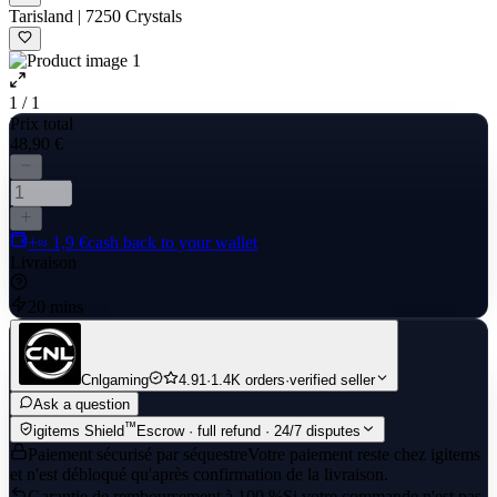
Tarisland | 7250 Crystals
1 / 1
Prix total
48,90 €
+≈ 1,9 €
cash back to your wallet
Livraison
20 mins
Cnlgaming
4.91
·
1.4K orders
·
verified seller
Ask a question
™
igitems Shield
Escrow · full refund · 24/7 disputes
Paiement sécurisé par séquestre
Votre paiement reste chez igitems
et n'est débloqué qu'après confirmation de la livraison.
Garantie de remboursement à 100 %
Si votre commande n'est pas