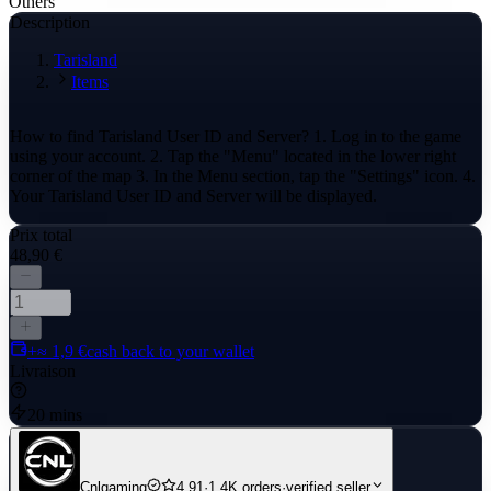
Others
Description
Tarisland
Items
How to find Tarisland User ID and Server? 1. Log in to the game
using your account. 2. Tap the "Menu" located in the lower right
corner of the map 3. In the Menu section, tap the "Settings" icon. 4.
Your Tarisland User ID and Server will be displayed.
Prix total
48,90 €
+≈ 1,9 €
cash back to your wallet
Livraison
20 mins
Cnlgaming
4.91
·
1.4K orders
·
verified seller