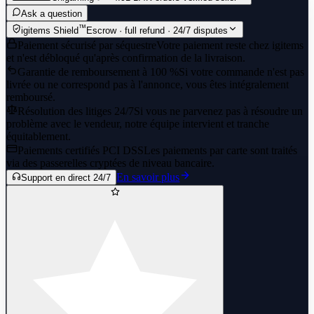
Ask a question
™
igitems Shield
Escrow · full refund · 24/7 disputes
Paiement sécurisé par séquestre
Votre paiement reste chez igitems
et n'est débloqué qu'après confirmation de la livraison.
Garantie de remboursement à 100 %
Si votre commande n'est pas
livrée ou ne correspond pas à l'annonce, vous êtes intégralement
remboursé.
Résolution des litiges 24/7
Si vous ne parvenez pas à résoudre un
problème avec le vendeur, notre équipe intervient et tranche
équitablement.
Paiements certifiés PCI DSS
Les paiements par carte sont traités
via des passerelles cryptées de niveau bancaire.
En savoir plus
Support en direct 24/7