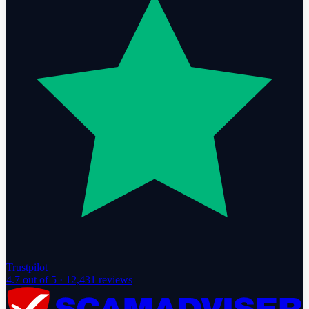
Trustpilot
4.7
out of 5 ·
12,431
reviews