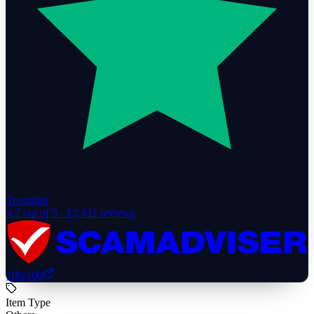
Trustpilot
4.7
out of 5 ·
12,431
reviews
100
/100
Item Type