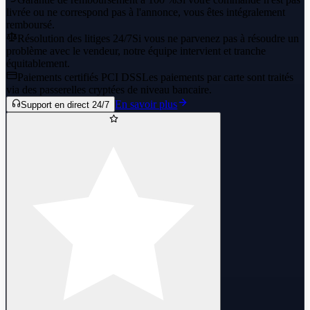
livrée ou ne correspond pas à l'annonce, vous êtes intégralement
remboursé.
Résolution des litiges 24/7
Si vous ne parvenez pas à résoudre un
problème avec le vendeur, notre équipe intervient et tranche
équitablement.
Paiements certifiés PCI DSS
Les paiements par carte sont traités
via des passerelles cryptées de niveau bancaire.
En savoir plus
Support en direct 24/7