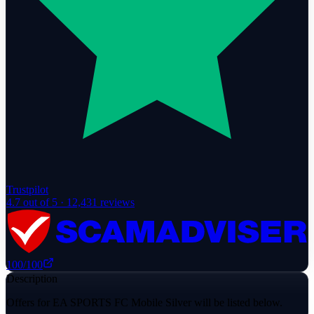
Trustpilot
4.7
out of 5 ·
12,431
reviews
100
/100
Description
Offers for EA SPORTS FC Mobile Silver will be listed below.