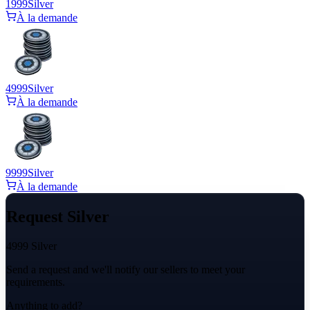
1999
Silver
À la demande
4999
Silver
À la demande
9999
Silver
À la demande
Request Silver
4999 Silver
Send a request and we'll notify our sellers to meet your
requirements.
Anything to add?