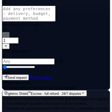
How much do you need?
Your target price
EUR
0
500
Start selling
Send request
How this works
·
You'll be asked to sign in to send your request.
™
igitems Shield
Escrow · full refund · 24/7 disputes
Paiement sécurisé par séquestre
Votre paiement reste chez igitems
et n'est débloqué qu'après confirmation de la livraison.
Garantie de remboursement à 100 %
Si votre commande n'est pas