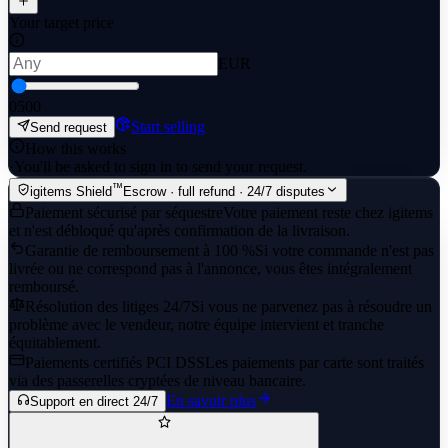
Your target price
EUR
0
500
Start selling
Send request
How this works
·
You'll be asked to sign in to send your request.
™
igitems Shield
Escrow · full refund · 24/7 disputes
Paiement sécurisé par séquestre
Votre paiement reste chez igitems
et n'est débloqué qu'après confirmation de la livraison.
Garantie de remboursement à 100 %
Si votre commande n'est pas
livrée ou ne correspond pas à l'annonce, vous êtes intégralement
remboursé.
Résolution des litiges 24/7
Si vous ne parvenez pas à résoudre un
problème avec le vendeur, notre équipe intervient et tranche
équitablement.
Paiements certifiés PCI DSS
Les paiements par carte sont traités
via des passerelles cryptées de niveau bancaire.
En savoir plus
Support en direct 24/7