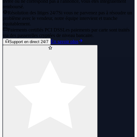
livrée ou ne correspond pas à l'annonce, vous êtes intégralement
remboursé.
Résolution des litiges 24/7
Si vous ne parvenez pas à résoudre un
problème avec le vendeur, notre équipe intervient et tranche
équitablement.
Paiements certifiés PCI DSS
Les paiements par carte sont traités
via des passerelles cryptées de niveau bancaire.
En savoir plus
Support en direct 24/7