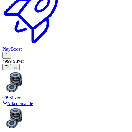
PlayBoost
4999 Silver
999
Silver
À la demande