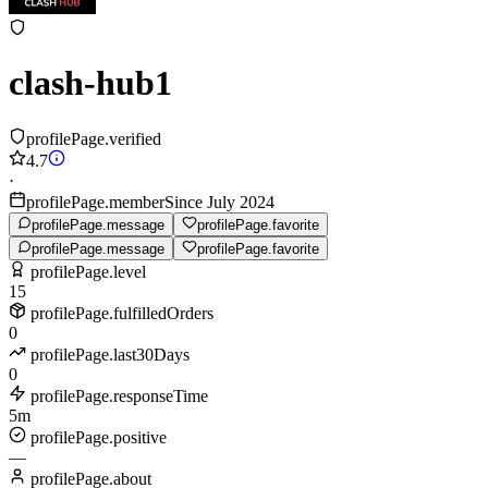
clash-hub1
profilePage.verified
4.7
·
profilePage.memberSince July 2024
profilePage.message
profilePage.favorite
profilePage.message
profilePage.favorite
profilePage.level
15
profilePage.fulfilledOrders
0
profilePage.last30Days
0
profilePage.responseTime
5m
profilePage.positive
—
profilePage.about