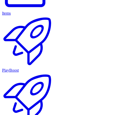
Items
PlayBoost