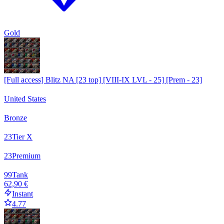
Gold
[Full access] Blitz NA [23 top] [VIII-IX LVL - 25] [Prem - 23]
United States
Bronze
23
Tier X
23
Premium
99
Tank
62,90 €
Instant
4.77