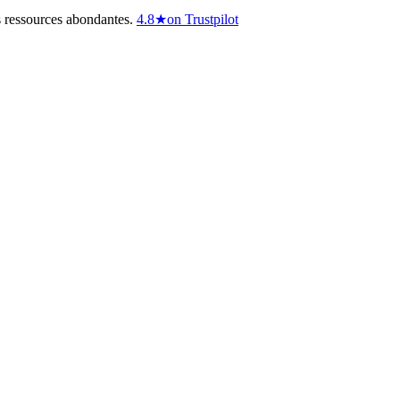
s ressources abondantes.
4.8
★
on Trustpilot