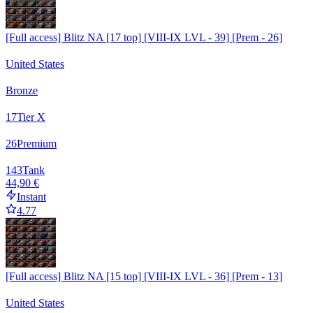
[Full access] Blitz NA [17 top] [VIII-IX LVL - 39] [Prem - 26]
United States
Bronze
17
Tier X
26
Premium
143
Tank
44,90 €
Instant
4.77
[Full access] Blitz NA [15 top] [VIII-IX LVL - 36] [Prem - 13]
United States