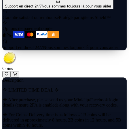
Support en direct 24/7
Nous sommes toujours là pour vous aider
Garantie satisfait ou remboursé
Protégé par igitems Shield™
Options de paiement rapide
Support en direct 24/7
Nous sommes toujours là pour vous aider
Coins
Description
🔷 LIMITED TIME DEAL 🔷
🔷 After purchase, please send us your Miniclip/Facebook login
details (ensure 2FA is enabled) along with your recovery codes.
🔷 For Coins: Delivery time is as follows - 1B coins will be
delivered in approximately 8 hours, 2B coins in 12 hours, and 5B
coins within 48 hours.