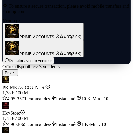
🔷 To ensure a secure transaction, please avoid mobile transfers and
sharing coins.
Vendu par
🔷 We guarantee safe delivery; however, please use this service at
your own discretion.
🔷 Need assistance? Our support team is available online 24/7 to
PRIME ACCOUNTS
4.95
(3.6K)
help you!
PRIME ACCOUNTS
4.95
(3.6K)
Discuter avec le vendeur
Offres disponibles
·
3
vendeurs
Prix
PRIME ACCOUNTS
1,78 €
/
00 M
4.95
·
3571 commandes
·
Instantané
·
10 K
·
Min : 10
HeyStore
1,78 €
/
00 M
4.96
·
3065 commandes
·
Instantané
·
1 K
·
Min : 10