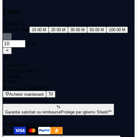
Coins
En stock
Quantité
· min
10 00 M
20 00 M
30 00 M
50 00 M
100 00 M
00 M
Vous recevez
1,000,000,000
Coins
Prix total
17,90 €
Livraison instantanée
Acheter maintenant
Livraison instantanée
Garantie satisfait ou remboursé
Protégé par igitems Shield™
Options de paiement rapide