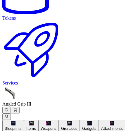
Tokens
Services
Angled Grip III
Blueprints
Items
Weapons
Grenades
Gadgets
Attachments