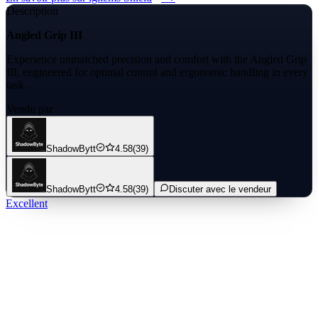
Description
Angled Grip III
Experience unmatched precision and comfort with the Angled Grip
III, engineered for optimal control and ergonomic handling in every
task.
Vendu par
ShadowBytt
4.58
(39)
ShadowBytt
4.58
(39)
Discuter avec le vendeur
Excellent