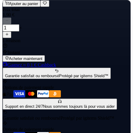
Ajouter au panier
Prix total
1,90 €
×
Livraison
Instant
Acheter maintenant
Gagnez
≈ 0,1 €
Cashback
Garantie satisfait ou remboursé
Protégé par igitems Shield™
Options de paiement rapide
Support en direct 24/7
Nous sommes toujours là pour vous aider
Garantie satisfait ou remboursé
Protégé par igitems Shield™
Options de paiement rapide