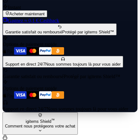
Instant
Acheter maintenant
Gagnez
≈ 0,1 €
Cashback
Garantie satisfait ou remboursé
Protégé par igitems Shield™
Options de paiement rapide
Support en direct 24/7
Nous sommes toujours là pour vous aider
Garantie satisfait ou remboursé
Protégé par igitems Shield™
Options de paiement rapide
Support en direct 24/7
Nous sommes toujours là pour vous aider
™
igitems Shield
Comment nous protégeons votre achat