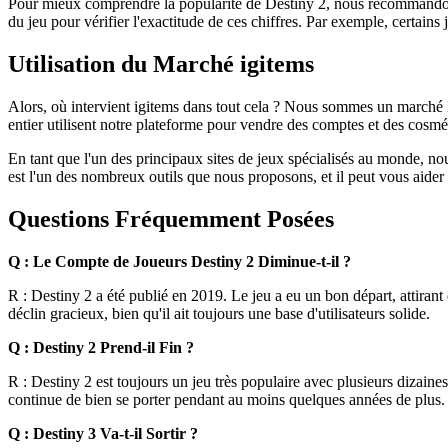
Pour mieux comprendre la popularité de Destiny 2, nous recommandons 
du jeu pour vérifier l'exactitude de ces chiffres. Par exemple, certai
Utilisation du Marché igitems
Alors, où intervient igitems dans tout cela ? Nous sommes un marché
entier utilisent notre plateforme pour vendre des comptes et des cosmét
En tant que l'un des principaux sites de jeux spécialisés au monde, no
est l'un des nombreux outils que nous proposons, et il peut vous aider 
Questions Fréquemment Posées
Q : Le Compte de Joueurs Destiny 2 Diminue-t-il ?
R : Destiny 2 a été publié en 2019. Le jeu a eu un bon départ, attirant
déclin gracieux, bien qu'il ait toujours une base d'utilisateurs solide.
Q : Destiny 2 Prend-il Fin ?
R : Destiny 2 est toujours un jeu très populaire avec plusieurs dizain
continue de bien se porter pendant au moins quelques années de plus.
Q : Destiny 3 Va-t-il Sortir ?