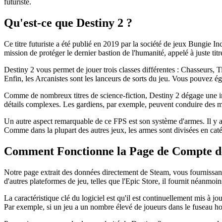
futuriste.
Qu'est-ce que Destiny 2 ?
Ce titre futuriste a été publié en 2019 par la société de jeux Bungie I
mission de protéger le dernier bastion de l'humanité, appelé à juste tit
Destiny 2 vous permet de jouer trois classes différentes : Chasseurs, T
Enfin, les Arcanistes sont les lanceurs de sorts du jeu. Vous pouvez ég
Comme de nombreux titres de science-fiction, Destiny 2 dégage une im
détails complexes. Les gardiens, par exemple, peuvent conduire des m
Un autre aspect remarquable de ce FPS est son système d'armes. Il y a u
Comme dans la plupart des autres jeux, les armes sont divisées en catég
Comment Fonctionne la Page de Compte de
Notre page extrait des données directement de Steam, vous fournissant
d'autres plateformes de jeu, telles que l'Epic Store, il fournit néanmo
La caractéristique clé du logiciel est qu'il est continuellement mis à j
Par exemple, si un jeu a un nombre élevé de joueurs dans le fuseau horai