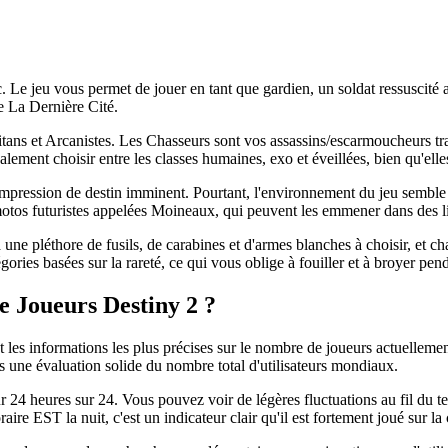
nc. Le jeu vous permet de jouer en tant que gardien, un soldat ressuscité 
re La Dernière Cité.
itans et Arcanistes. Les Chasseurs sont vos assassins/escarmoucheurs tra
alement choisir entre les classes humaines, exo et éveillées, bien qu'ell
pression de destin imminent. Pourtant, l'environnement du jeu semble v
otos futuristes appelées Moineaux, qui peuvent les emmener dans des l
ne pléthore de fusils, de carabines et d'armes blanches à choisir, et cha
ories basées sur la rareté, ce qui vous oblige à fouiller et à broyer pen
 Joueurs Destiny 2 ?
 les informations les plus précises sur le nombre de joueurs actuellem
ins une évaluation solide du nombre total d'utilisateurs mondiaux.
our 24 heures sur 24. Vous pouvez voir de légères fluctuations au fil du t
re EST la nuit, c'est un indicateur clair qu'il est fortement joué sur la 