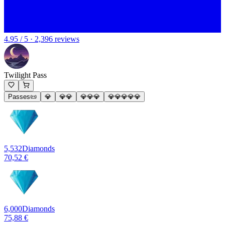
4.95 / 5 · 2,396 reviews
Twilight Pass
Passes📜
💎
💎💎
💎💎💎
💎💎💎💎💎
5,532
Diamonds
70,52 €
6,000
Diamonds
75,88 €