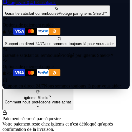
Gagnez
≈ 0,4 €
Cashback
Garantie satisfait ou remboursé
Protégé par igitems Shield™
Options de paiement rapide
Support en direct 24/7
Nous sommes toujours là pour vous aider
Garantie satisfait ou remboursé
Protégé par igitems Shield™
Options de paiement rapide
Support en direct 24/7
Nous sommes toujours là pour vous aider
™
igitems Shield
Comment nous protégeons votre achat
Paiement sécurisé par séquestre
Votre paiement reste chez igitems et n'est débloqué qu'après
confirmation de la livraison.