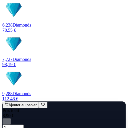
6,238
Diamonds
78,55 €
7,727
Diamonds
98,19 €
9,288
Diamonds
112,48 €
Ajouter au panier
Prix total
8,90 €