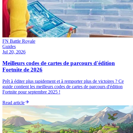
FN Battle Royale
Guides
Jul 20, 2026
Meilleurs codes de cartes de parcours d'édition
Fortnite de 2026
Prêt à éditer plus rapidement et à remporter plus de victoires ? Ce
guide contient les meilleurs codes de cartes de parcours d'édition
Fortnite pour septembre 2025 !
Read article