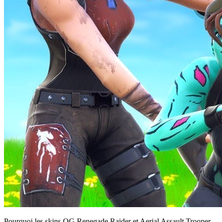
Pourquoi les skins OG Renegade Raider et Aerial Assault Trooper