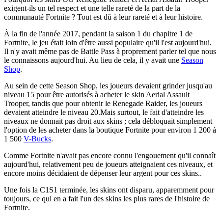
exigent-ils un tel respect et une telle rareté de la part de la
communauté Fortnite ? Tout est dû à leur rareté et à leur histoire.
À la fin de l'année 2017, pendant la saison 1 du chapitre 1 de
Fortnite, le jeu était loin d'être aussi populaire qu'il l'est aujourd'hui.
Il n'y avait même pas de Battle Pass à proprement parler tel que nous
le connaissons aujourd'hui. Au lieu de cela, il y avait une
Season
Shop
.
Au sein de cette Season Shop, les joueurs devaient grinder jusqu'au
niveau 15 pour être autorisés à acheter le skin Aerial Assault
Trooper, tandis que pour obtenir le Renegade Raider, les joueurs
devaient atteindre le niveau 20.Mais surtout, le fait d'atteindre les
niveaux ne donnait pas droit aux skins ; cela débloquait simplement
l'option de les acheter dans la boutique Fortnite pour environ 1 200 à
1 500
V-Bucks
.
Comme Fortnite n'avait pas encore connu l'engouement qu'il connaît
aujourd'hui, relativement peu de joueurs atteignaient ces niveaux, et
encore moins décidaient de dépenser leur argent pour ces skins..
Une fois la C1S1 terminée, les skins ont disparu, apparemment pour
toujours, ce qui en a fait l'un des skins les plus rares de l'histoire de
Fortnite.