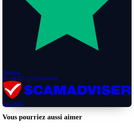
Trustpilot
4.7
out of 5 ·
12,431
reviews
100
/100
Vous pourriez aussi aimer