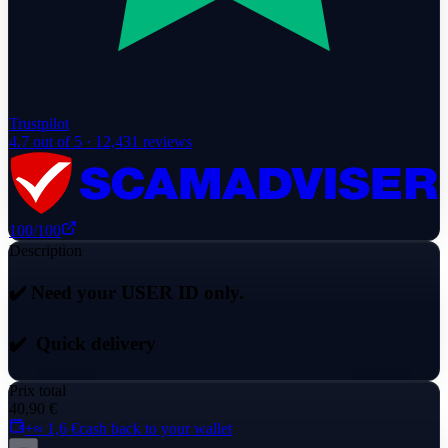
Trustpilot
4.7
out of 5 ·
12,431
reviews
100
/100
Description
✔️
Need your USER ID only.
✔️
Quick delivery
Prix total
40,90 €
+≈ 1,6 €
cash back to your wallet