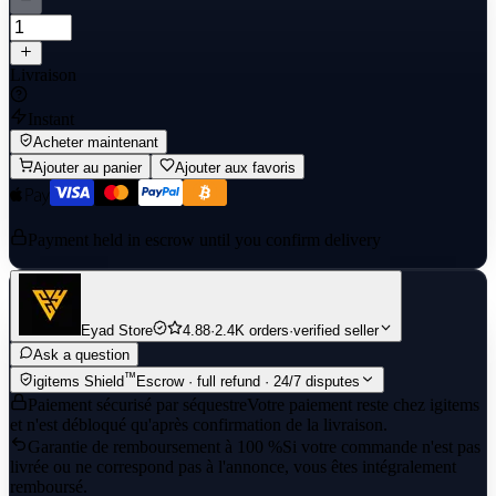
Livraison
Instant
Acheter maintenant
Ajouter au panier
Ajouter aux favoris
Payment held in escrow until you confirm delivery
Eyad Store
4.88
·
2.4K orders
·
verified seller
Ask a question
™
igitems Shield
Escrow · full refund · 24/7 disputes
Paiement sécurisé par séquestre
Votre paiement reste chez igitems
et n'est débloqué qu'après confirmation de la livraison.
Garantie de remboursement à 100 %
Si votre commande n'est pas
livrée ou ne correspond pas à l'annonce, vous êtes intégralement
remboursé.