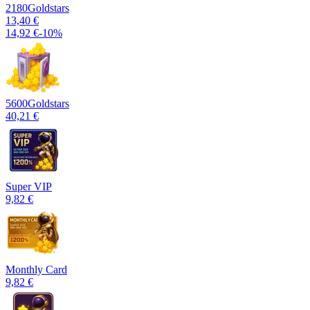
2180
Goldstars
13,40 €
14,92 €
-
10
%
5600
Goldstars
40,21 €
Super VIP
9,82 €
Monthly Card
9,82 €