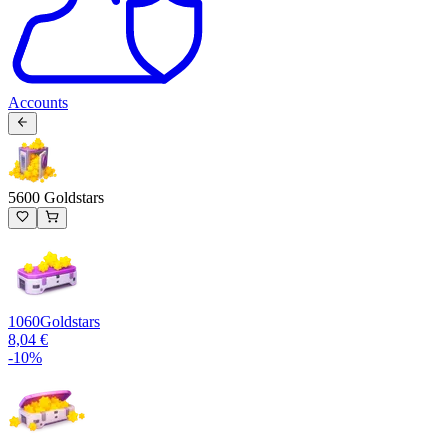
Accounts
5600 Goldstars
1060
Goldstars
8,04 €
-
10
%