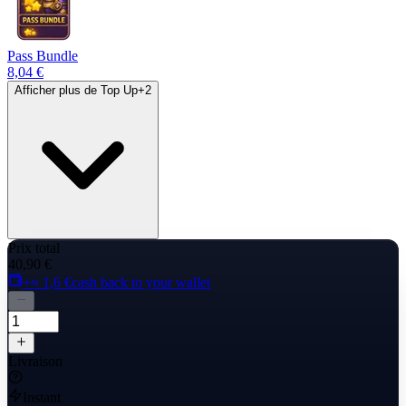
Pass Bundle
8,04 €
Afficher plus de Top Up
+
2
Prix total
40,90 €
+≈ 1,6 €
cash back to your wallet
Livraison
Instant