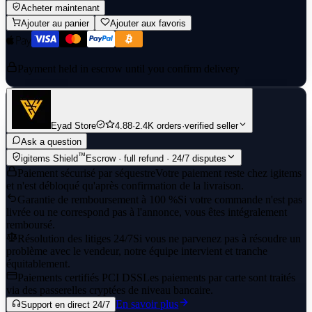
Acheter maintenant
Ajouter au panier
Ajouter aux favoris
Payment held in escrow until you confirm delivery
Eyad Store
4.88
·
2.4K orders
·
verified seller
Ask a question
™
igitems Shield
Escrow · full refund · 24/7 disputes
Paiement sécurisé par séquestre
Votre paiement reste chez igitems
et n'est débloqué qu'après confirmation de la livraison.
Garantie de remboursement à 100 %
Si votre commande n'est pas
livrée ou ne correspond pas à l'annonce, vous êtes intégralement
remboursé.
Résolution des litiges 24/7
Si vous ne parvenez pas à résoudre un
problème avec le vendeur, notre équipe intervient et tranche
équitablement.
Paiements certifiés PCI DSS
Les paiements par carte sont traités
via des passerelles cryptées de niveau bancaire.
En savoir plus
Support en direct 24/7