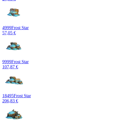
4999
Frost Star
57,05 €
9999
Frost Star
107,87 €
18495
Frost Star
206,83 €