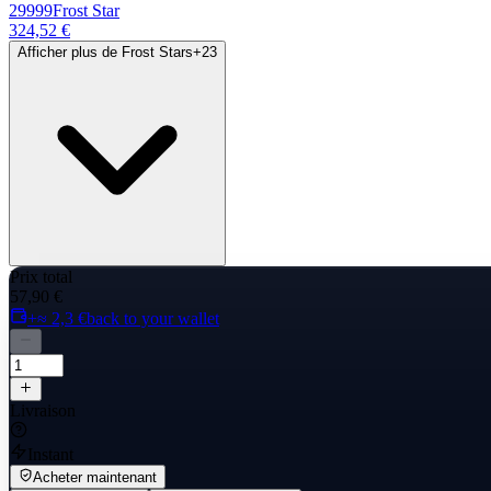
29999
Frost Star
324,52 €
Afficher plus de Frost Stars
+
23
Prix total
57,90 €
+≈ 2,3 €
back to your wallet
Livraison
Instant
Acheter maintenant