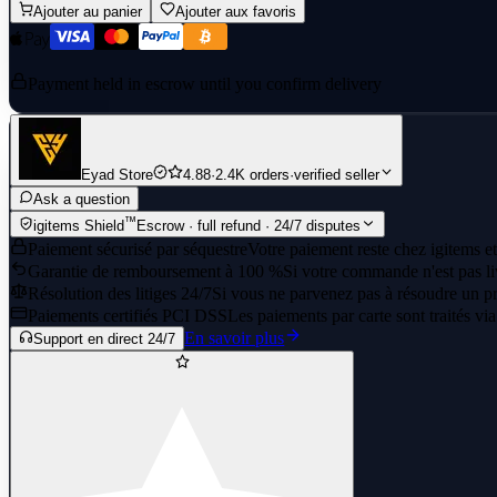
Ajouter au panier
Ajouter aux favoris
Payment held in escrow until you confirm delivery
Eyad Store
4.88
·
2.4K orders
·
verified seller
Ask a question
™
igitems Shield
Escrow · full refund · 24/7 disputes
Paiement sécurisé par séquestre
Votre paiement reste chez igitems et
Garantie de remboursement à 100 %
Si votre commande n'est pas li
Résolution des litiges 24/7
Si vous ne parvenez pas à résoudre un pr
Paiements certifiés PCI DSS
Les paiements par carte sont traités vi
En savoir plus
Support en direct 24/7